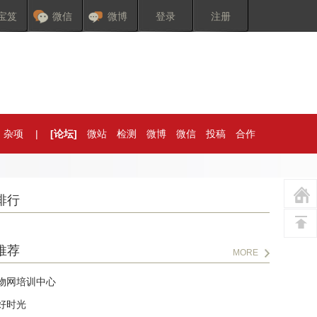
宝笈
微信
微博
登录
注册
杂项
|
[论坛]
微站
检测
微博
微信
投稿
合作
排行
推荐
MORE
物网培训中心
好时光