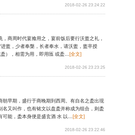
2018-02-26 23:24:22
，商周时代宴飨用之，宴前饭后要行沃盥之礼，
载“进盥，少者奉槃，长者奉水，请沃盥，盥卒授
或盉），相需为用，即用匜 或盉…
[全文]
2018-02-26 23:23:25
朝早期，盛行于商晚期到西周。有自名之盉出现
别名又叫作，也有铭文以盘盉并称成为组合，则盉
可能，盉本身便是盛玄酒 水 以…
[全文]
2018-02-26 23:22:46