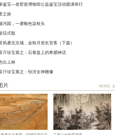
家鉴宝—老窑瓷博物馆公益鉴宝活动圆满举行
变之旅
蒲河园，一袭釉色染枝头
泉琮式瓶
世风袭北京城，金秋月览长安客（下篇）
富汗珍宝展之：石膏盘上的希腊神话
色出上林
富汗珍宝展之：恒河女神雕像
图片
MORE
贵港考古大发现：旧城区挖出汉
工笔山水的意境美