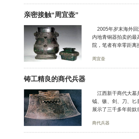
亲密接触“周宜壶”
2005年岁末海外回
内地青铜器拍卖的最
院，笔者有幸零距离
周宜壶
铸工精良的商代兵器
江西新干商代大墓共
钺、镞、剑、刀、匕
展示了三千多年前奴
商代兵器