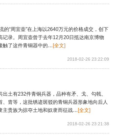
流的“周宜壶”在上海以2640万元的价格成交，创下
高记录。周宜壶曾于去年12月20日抵达南京博物
接触了这件青铜器中的…
[全文]
2018-02-26 23:22:09
出土有232件青铜兵器，品种有矛、戈、勾戟、
首、胄等，这批锈迹斑驳的青铜兵器形象地向后人
隶主贵族为掠夺土地和奴隶而征战…
[全文]
2018-02-26 23:21:38