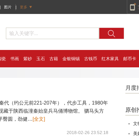
|
图片
|
更多
陶瓷
书画
紫砂
玉石
古籍
金银铜锡
古钱币
红木家具
邮币卡
月度
代（约公元前221-207年），代步工具，1980年
原创
，现藏于陕西临潼秦始皇兵马俑博物馆。 驷马头方
平臀圆，劲健…
[全文]
文
2018-02-26 23:52:18
美