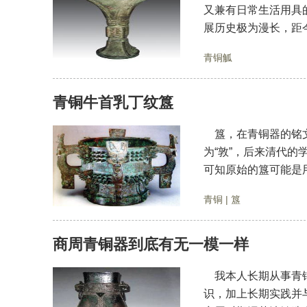
又兼有日常生活用具
展历史极为漫长，距
青铜觚
青铜牛首乳丁纹簋
簋，在青铜器的铭文
为“敦”，后来清代的
可知原始的簋可能是
青铜
|
簋
商周青铜器到底有无一模一样
我本人长期从事青铜
识，加上长期实践并