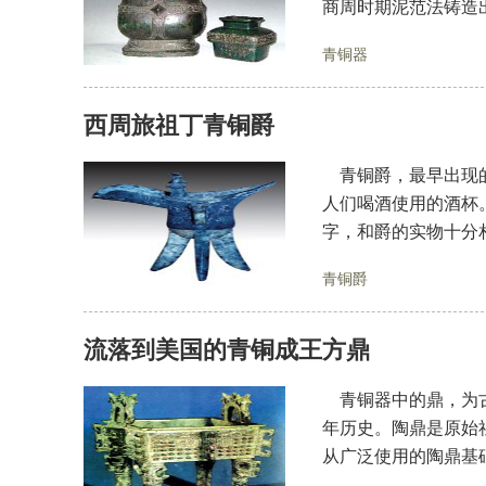
商周时期泥范法铸造
青铜器
西周旅祖丁青铜爵
青铜爵，最早出现的
人们喝酒使用的酒杯
字，和爵的实物十分
青铜爵
流落到美国的青铜成王方鼎
青铜器中的鼎，为古
年历史。陶鼎是原始
从广泛使用的陶鼎基