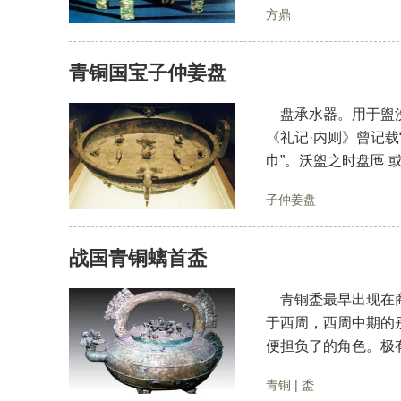
方鼎
青铜国宝子仲姜盘
盘承水器。用于盥洗
《礼记·内则》曾记
巾”。沃盥之时盘匜 
子仲姜盘
战国青铜螭首盉
青铜盉最早出现在商
于西周，西周中期的
便担负了的角色。极有
青铜
|
盉