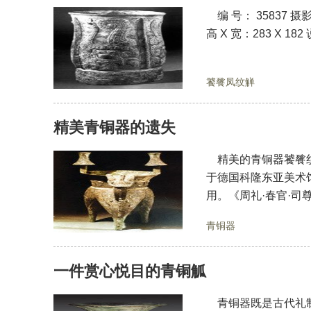
编 号： 35837 摄影
高 X 宽：283 X 182
饕餮凤纹觯
精美青铜器的遗失
精美的青铜器饕餮纹袋
于德国科隆东亚美术
用。《周礼·春官·司
青铜器
一件赏心悦目的青铜觚
青铜器既是古代礼制