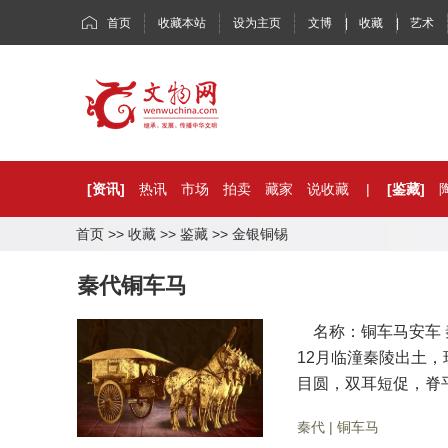
首页
收藏本站
设为主页
文博
|
收藏
|
艺术
[资讯]
热讯
市场
拍卖
藏家
说收藏
|
[鉴藏]
首页
>>
收藏
>>
鉴藏
>>
金银铜锡
秦代铜车马
名称：铜车马安车 秦
12月临潼秦陵出土
目圆，双耳短促，脊
秦代
|
铜车马