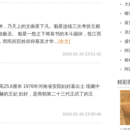
大
曜
菖
，乃天上的文曲星下凡。魁星连续三次考状元都
龙
貌极丑。 魁星一怒之下将装书的木斗踢掉，投江而
，而民间百姓却仰慕其才华…
[全文]
盛
阿
2018-02-26 23:51:42
秘
阿
精彩
25.6厘米 1976年河南省安阳妇好墓出土 现藏中
显赫的王妃 妇好，是商朝第二十三代王武丁的王
2018-02-26 23:50:46
广西