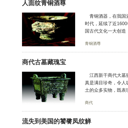
人面纹青铜酒尊
青铜酒器，在我国酒
时代，延续了近16
国古代文化一大创造
青铜酒尊
商代古墓藏瑰宝
江西新干商代大墓驰
真是满目珍奇，令人
土的众多实物，既表
商代
流失到美国的饕餮凤纹觯