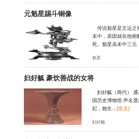
元魁星踢斗铜像
传说魁星是文运之神
未中，原因就在他相
死。魁星虽未中三元
魁星
妇好觚 豪饮善战的女将
妇好觚（商代） 通高
国历史博物馆 声名
妃，她生…
[全文]
妇好觚