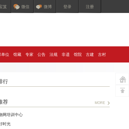
宝笈
微信
微博
登录
注册
保单位
馆藏
专家
公告
法规
非遗
馆院
古建
古村
排行
推荐
MORE
物网培训中心
好时光