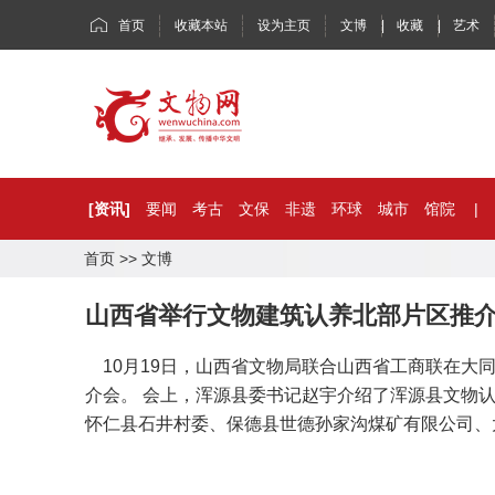
首页
收藏本站
设为主页
文博
|
收藏
|
艺术
[资讯]
要闻
考古
文保
非遗
环球
城市
馆院
|
首页
>>
文博
山西省举行文物建筑认养北部片区推
10月19日，山西省文物局联合山西省工商联在大
介会。 会上，浑源县委书记赵宇介绍了浑源县文物
怀仁县石井村委、保德县世德孙家沟煤矿有限公司、