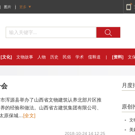
|
图片
|
更多
[文化]
文物故事
人物
历史
民俗
学术
儒释道
|
[资料]
文
介会
月度
同市浑源县举办了山西省文物建筑认养北部片区推
原创
认养的经验和做法。山西省古建筑集团有限公司、
太原保城…
[全文]
文
美
2018-10-24 14:12:25