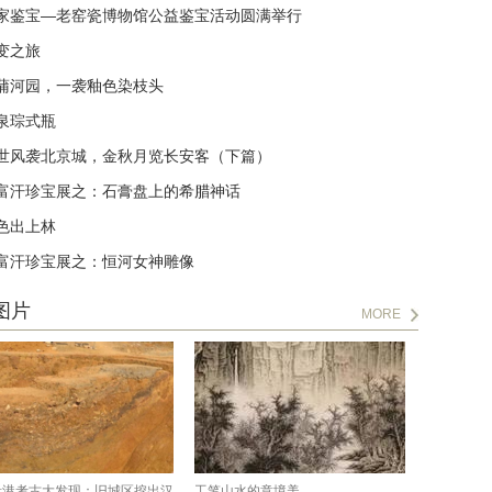
家鉴宝—老窑瓷博物馆公益鉴宝活动圆满举行
变之旅
蒲河园，一袭釉色染枝头
泉琮式瓶
世风袭北京城，金秋月览长安客（下篇）
富汗珍宝展之：石膏盘上的希腊神话
色出上林
富汗珍宝展之：恒河女神雕像
图片
MORE
贵港考古大发现：旧城区挖出汉
工笔山水的意境美