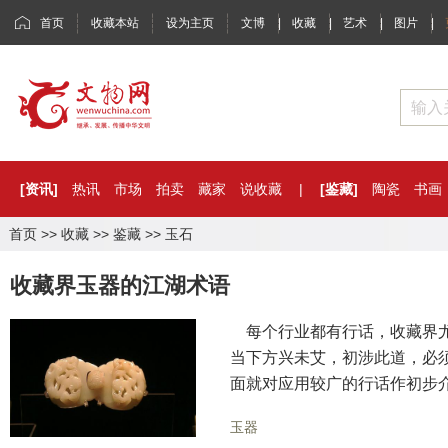
首页
收藏本站
设为主页
文博
|
收藏
|
艺术
|
图片
|
[资讯]
热讯
市场
拍卖
藏家
说收藏
|
[鉴藏]
陶瓷
书画
首页
>>
收藏
>>
鉴藏
>>
玉石
收藏界玉器的江湖术语
每个行业都有行话，收藏界尤
当下方兴未艾，初涉此道，必
面就对应用较广的行话作初步介绍
玉器