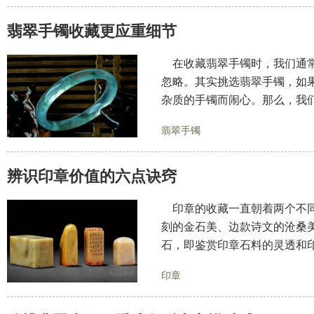
翡翠手镯收藏更应重细节
在收藏翡翠手镯时，我们通常
忽略。其实挑选翡翠手镯，如
杂质的手镯而闹心。那么，我
翡翠手镯
辨识印章价值的六点诀窍
印章的收藏一直朝着两个不同
刻的金石美、边款诗文的沧桑
石，即鉴赏印章石料的灵透和
印章