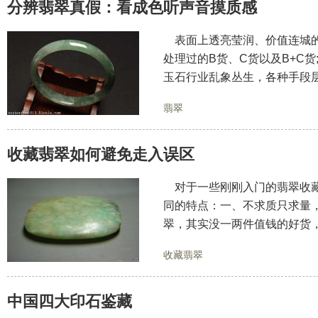
分辨翡翠真假：看成色听声音摸质感
表面上透亮莹润、价值连城的
处理过的B货、C货以及B+C
玉石行业乱象丛生，各种手段
翡翠
收藏翡翠如何避免走入误区
对于一些刚刚入门的翡翠收藏
同的特点：一、不求质只求量
翠，其实没一两件值钱的好货
收藏翡翠
中国四大印石鉴藏