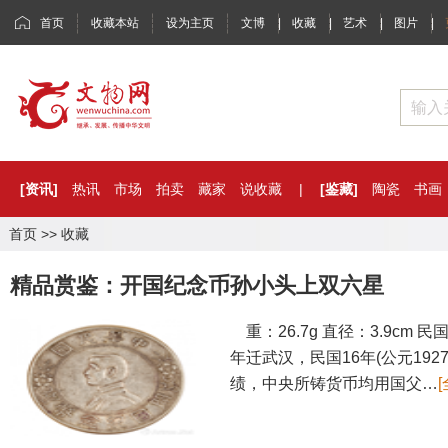
首页
收藏本站
设为主页
文博
|
收藏
|
艺术
|
图片
|
[资讯]
热讯
市场
拍卖
藏家
说收藏
|
[鉴藏]
陶瓷
书画
首页
>>
收藏
精品赏鉴：开国纪念币孙小头上双六星
重：26.7g 直径：3.9cm
年迁武汉，民国16年(公元19
绩，中央所铸货币均用国父…
[