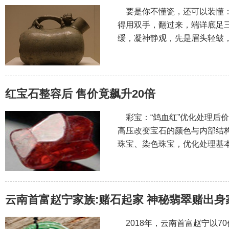
要是你不懂瓷，还可以装懂：
得用双手，翻过来，端详底足
缓，凝神静观，先是眉头轻皱
红宝石整容后 售价竟飙升20倍
彩宝：“鸽血红”优化处理后价格
高压改变宝石的颜色与内部结
珠宝、染色珠宝，优化处理基
云南首富赵宁家族:赌石起家 神秘翡翠赌出身
2018年，云南首富赵宁以7