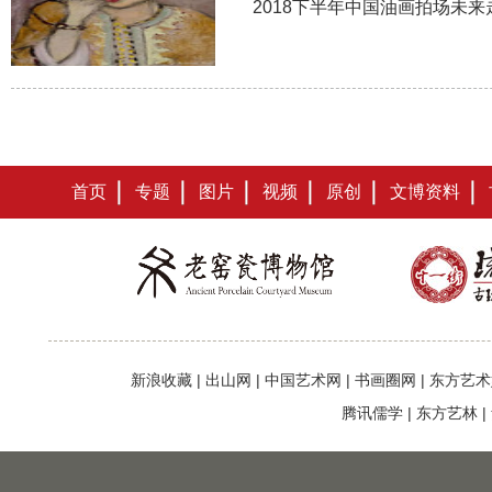
2018下半年中国油画拍场未
首页
专题
图片
视频
原创
文博资料
新浪收藏
|
出山网
|
中国艺术网
|
书画圈网
|
东方艺术
腾讯儒学
|
东方艺林
|