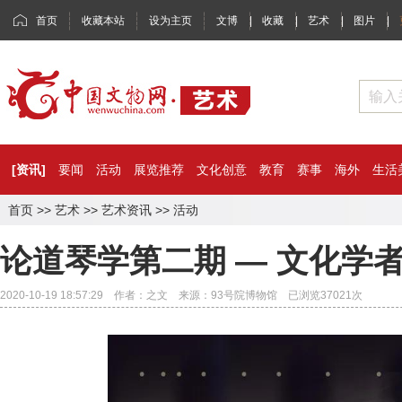
首页
收藏本站
设为主页
文博
|
收藏
|
艺术
|
图片
|
[资讯]
要闻
活动
展览推荐
文化创意
教育
赛事
海外
生活
首页
>>
艺术
>>
艺术资讯
>>
活动
论道琴学第二期 — 文化学
2020-10-19 18:57:29 作者：之文 来源：93号院博物馆 已浏览
37021
次