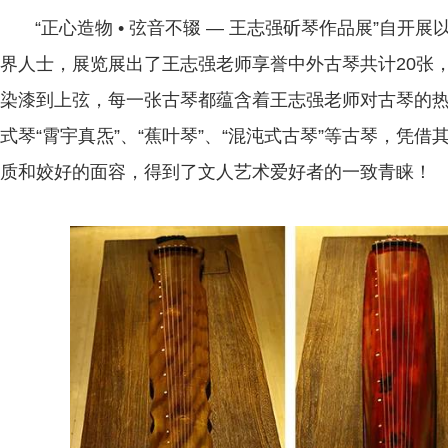
“正心造物 • 弦音不辍 — 王志强斫琴作品展”自开
界人士，展览展出了王志强老师享誉中外古琴共计20张
染漆到上弦，每一张古琴都蕴含着王志强老师对古琴的
式琴“霄宇真炁”、“蕉叶琴”、“混沌式古琴”等古琴，凭
质和姣好的面容，得到了文人艺术爱好者的一致青睐！