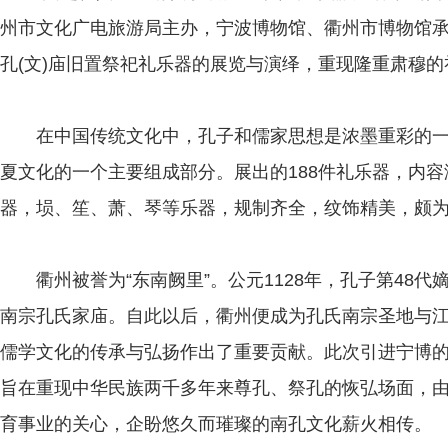
州市文化广电旅游局主办，宁波博物馆、衢州市博物馆承
孔(文)庙旧置祭祀礼乐器的展览与演绎，重现隆重肃穆
在中国传统文化中，孔子和儒家思想是浓墨重彩的一
夏文化的一个主要组成部分。展出的188件礼乐器，内
器，埙、笙、萧、琴等乐器，规制齐全，纹饰精美，颇
衢州被誉为“东南阙里”。公元1128年，孔子第48代
南宗孔氏家庙。自此以后，衢州便成为孔氏南宗圣地与
儒学文化的传承与弘扬作出了重要贡献。此次引进宁博
旨在重现中华民族两千多年来尊孔、祭孔的恢弘场面，
育事业的关心，企盼悠久而璀璨的南孔文化薪火相传。