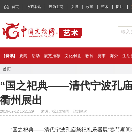
首页
收藏本站
设为主页
文博
|
收藏
|
艺术
|
图片
|
[资讯]
要闻
活动
展览推荐
文化创意
教育
赛事
海外
生活
首页
“国之祀典——清代宁波孔庙
衢州展出
2019-02-12 15:21:29 来源：浙江文物网 已浏览
次
“国之祀典——清代宁波孔庙祭祀礼乐器展”春节期间