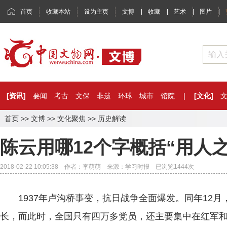
首页
收藏本站
设为主页
文博
|
收藏
|
艺术
|
图片
|
[资讯]
要闻
考古
文保
非遗
环球
城市
馆院
|
[文化]
首页
>>
文博
>>
文化聚焦
>>
历史解读
陈云用哪12个字概括“用人之
2018-02-22 10:05:38 作者：李萌萌 来源：学习时报 已浏览
1444
次
1937年卢沟桥事变，抗日战争全面爆发。同年12月
长，而此时，全国只有四万多党员，还主要集中在红军