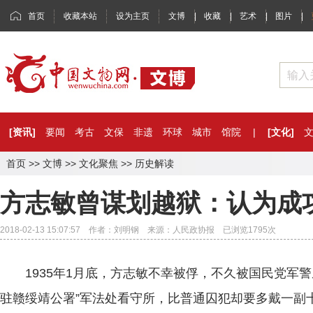
首页
收藏本站
设为主页
文博
|
收藏
|
艺术
|
图片
|
[资讯]
要闻
考古
文保
非遗
环球
城市
馆院
|
[文化]
首页
>>
文博
>>
文化聚焦
>>
历史解读
方志敏曾谋划越狱：认为成
2018-02-13 15:07:57 作者：刘明钢 来源：人民政协报 已浏览
1795
次
1935年1月底，方志敏不幸被俘，不久被国民党军警
驻赣绥靖公署”军法处看守所，比普通囚犯却要多戴一副