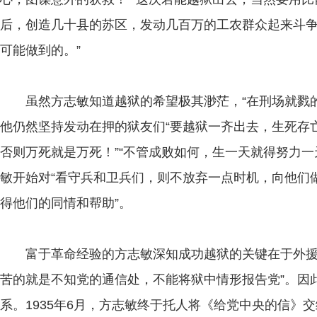
后，创造几十县的苏区，发动几百万的工农群众起来斗
可能做到的。”
虽然方志敏知道越狱的希望极其渺茫，“在刑场就戮的
他仍然坚持发动在押的狱友们“要越狱一齐出去，生死存亡
否则万死就是万死！”“不管成败如何，生一天就得努力一
敏开始对“看守兵和卫兵们，则不放弃一点时机，向他们
得他们的同情和帮助”。
富于革命经验的方志敏深知成功越狱的关键在于外援，
苦的就是不知党的通信处，不能将狱中情形报告党”。因
系。1935年6月，方志敏终于托人将《给党中央的信》