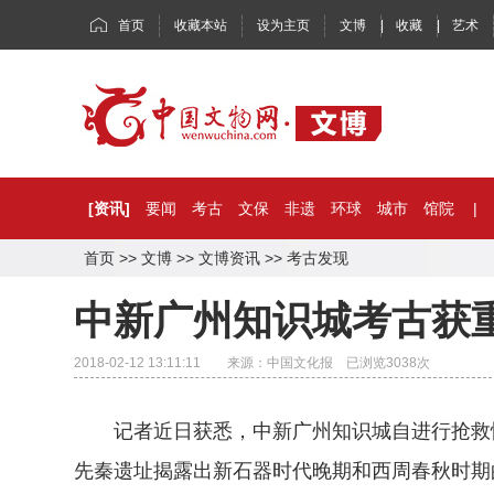
首页
收藏本站
设为主页
文博
|
收藏
|
艺术
[资讯]
要闻
考古
文保
非遗
环球
城市
馆院
|
首页
>>
文博
>>
文博资讯
>>
考古发现
中新广州知识城考古获
2018-02-12 13:11:11 来源：中国文化报 已浏览
3038
次
记者近日获悉，中新广州知识城自进行抢救性
先秦遗址揭露出新石器时代晚期和西周春秋时期