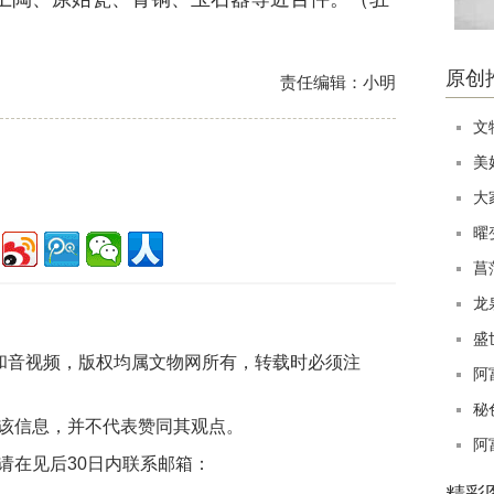
原创
责任编辑：小明
文
美
大
曜
菖
龙
盛
片和音视频，版权均属文物网所有，转载时必须注
阿
秘
该信息，并不代表赞同其观点。
阿
请在见后30日内联系邮箱：