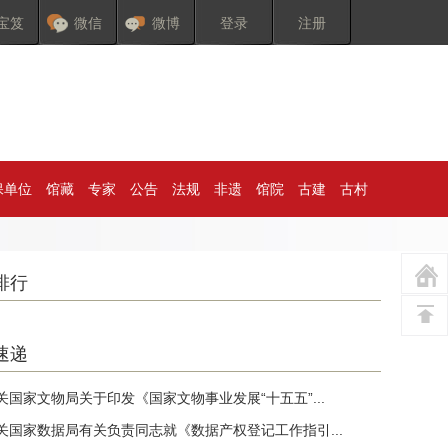
宝笈
微信
微博
登录
注册
保单位
馆藏
专家
公告
法规
非遗
馆院
古建
古村
排行
速递
关国家文物局关于印发《国家文物事业发展“十五五”...
关国家数据局有关负责同志就《数据产权登记工作指引...