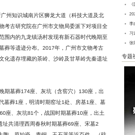
《
2
新广州知识城南片区狮龙大道（科技大道及北
李
物考古研究院在广州市文物局委派下对项目全
习
范围内的九龙镇汤村发现有新石器时代晚期至
张
葬等遗迹分布。2017年，广州市文物考古
专题
文化遗存埋藏的茶岭、沙岭及甘草岭先秦遗址
墓葬174座、灰坑（含窖穴）130座，出
宋代墓葬1座，明清时期窑址1处、房基1座、墓
0座、灰坑81个，战国时期墓葬10座，出土
遗址共清理西周春秋时期墓葬69座、宋墓2
出土陶、原始瓷、青铜、玉石器等近百件。（驻