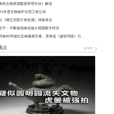
国有文物资源数据管理办法》解读
021年度文物保护示范工程公布
白《嘲王历阳不肯饮酒》诗稿考论
近平：不断做强做优做大我国数字经济
同禄80华诞纪念典藏展开幕，景泰蓝《盛世同路》引...
视点
MORE