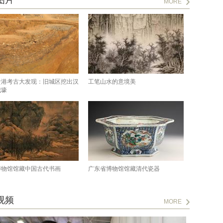
图片
MORE
贵港考古大发现：旧城区挖出汉
工笔山水的意境美
城壕
博物馆馆藏中国古代书画
广东省博物馆馆藏清代瓷器
视频
MORE