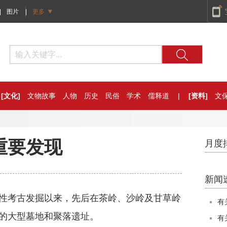
|
图片
|
更多
[文化]
文物故事
人物
历史
民俗
学术
儒释道
|
[资料]
文
重要发现
月度
新闻
考古发掘以来，先后在茶岭、沙岭及甘草岭
有
的大型墓地和聚落遗址。
有