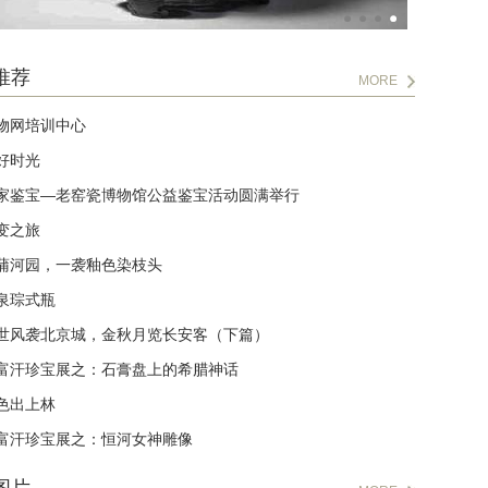
推荐
MORE
物网培训中心
好时光
家鉴宝—老窑瓷博物馆公益鉴宝活动圆满举行
变之旅
蒲河园，一袭釉色染枝头
泉琮式瓶
世风袭北京城，金秋月览长安客（下篇）
富汗珍宝展之：石膏盘上的希腊神话
色出上林
富汗珍宝展之：恒河女神雕像