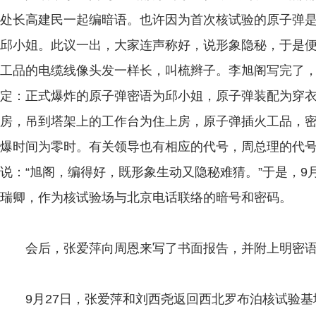
处长高建民一起编暗语。也许因为首次核试验的原子弹
邱小姐。此议一出，大家连声称好，说形象隐秘，于是
工品的电缆线像头发一样长，叫梳辫子。李旭阁写完了
定：正式爆炸的原子弹密语为邱小姐，原子弹装配为穿
房，吊到塔架上的工作台为住上房，原子弹插火工品，
爆时间为零时。有关领导也有相应的代号，周总理的代号
说：“旭阁，编得好，既形象生动又隐秘难猜。”于是，9
瑞卿，作为核试验场与北京电话联络的暗号和密码。
会后，张爱萍向周恩来写了书面报告，并附上明密语
9月27日，张爱萍和刘西尧返回西北罗布泊核试验基