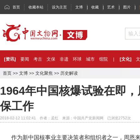
首页
收藏本站
设为主页
文博
|
收藏
|
艺术
|
图片
|
[资讯]
要闻
考古
文保
非遗
环球
城市
馆院
|
[文化]
首页
>>
文博
>>
文化聚焦
>>
历史解读
1964年中国核爆试验在即
保工作
2018-02-12 11:02:41 作者：孟红 来源：中国共产党新闻网 已浏览
2752
次
作为新中国核事业主要决策者和组织者之一，周恩来