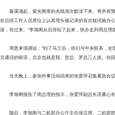
暮霭涌起，紫光阁里的光线渐次黯淡下来。将所有预
在后排工作人员席位上认真埋头做记录的首次核试验办公
谋，你过来。”李旭阁从后排站了起来，快步走到周总理跟
周恩来强调说：“到了马兰后，你们与中央联系，全部
京通话的暗语，北京也就是我、贺总、罗总三人抓。你回
当天晚上，参加外事活动回来的张爱萍召集紧急会议
李旭阁报告了周总理的指示，张爱萍副总长语重心长地
随后，李旭阁与二机部办公厅主任张汉周、二机部部