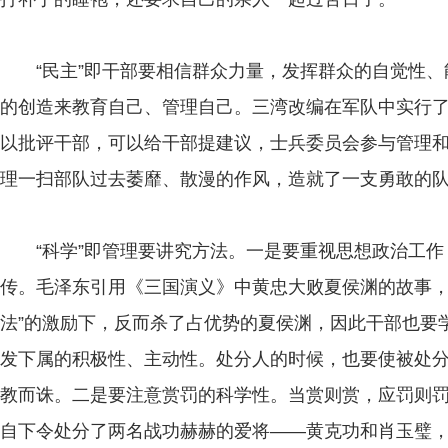
“民主”即干部要相信群众力量，发挥群众的自觉性、
的创造来教育自己、管理自己。三湾改编在军队中实行
以批评干部，可以给干部提建议，士兵委员会参与管理
理一扫部队过去萎靡、散漫的作风，造就了一支勇敢的
“科学”即管理要讲究方法。一是要重视思想政治工作
传。毛泽东引用《三国演义》中黄忠大败夏侯渊的故事，
法”的激励下，反而杀了占优势的夏侯渊，因此干部也要
发下属的积极性、主动性。处分人的时候，也要使被处
教而诛。二是要注意赏罚的科学性。当赏则赏，应罚则罚
自下令处分了两名战功赫赫的爱将——黄克功和肖玉璧