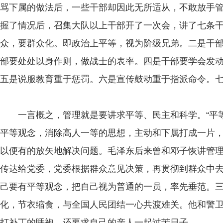
骂下属的做法后，一些干部却因此无所适从，不敢放手
握了情况后，召集大队以上干部开了一次会，讲了七条
众，要群众化。即政治上平等，视为阶级兄弟。二是干
部要处处以身作则，做战士的表率。四是干部要学会发
五是说服教育重于惩罚。六是宣传鼓动重于指派命令。
一言概之，管理就是要讲求平等、民主和科学。“平等
平等观念，消除高人一等的思想，主动和下属打成一片
以便有的放矢地解决问题。毛泽东后来曾和邓子恢讲管
传达给党委，党委根据群众意见决策，再贯彻到群众中
己要有平等观念，把自己视为普通的一员，率先垂范。
化，节衣缩食，与全国人民团结一心共渡难关。他和警
打补丁的睡袍，还要求自己的亲人一起过苦日子。