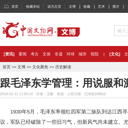
首页
收藏本站
设为主页
文博
|
收藏
|
艺术
|
图片
|
[资讯]
要闻
考古
文保
非遗
环球
城市
馆院
|
[文化]
首页
>>
文博
>>
文化聚焦
>>
历史解读
跟毛泽东学管理：用说服和
2018-02-12 11:00:14 作者：王毅 来源：人民日报 已浏览
2088
次
1930年5月，毛泽东率领红四军第二纵队到达江西寻
议，军队已经破除了一些旧习气，但新风气尚未建立。