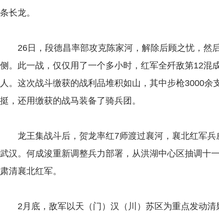
条长龙。
26日，段德昌率部攻克陈家河，解除后顾之忧，然后
侧。此一战，仅仅用了一个多小时，红军全歼敌第12混成
人。这次战斗缴获的战利品堆积如山，其中步枪3000余支
挺，还用缴获的战马装备了骑兵团。
龙王集战斗后，贺龙率红7师渡过襄河，襄北红军兵
武汉。何成浚重新调整兵力部署，从洪湖中心区抽调十
肃清襄北红军。
2月底，敌军以天（门）汉（川）苏区为重点发动清剿。