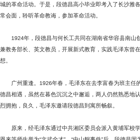
城的革命活动。于是，段德昌高小毕业即考入了长沙雅
常会面，聆听革命教诲，参加革命活动。
1924年，段德昌与何长工共同在湖南省华容县南山
兼教务部长、英文教员，开展新式教育，实践毛泽东曾
想。
广州重逢。1926年春，毛泽东在去李富春为班主任
德昌相遇，虽然在暮色沉沉之中邂逅，两人仍然熟悉地
烈拥抱，良久，毛泽东邀请段德昌到寓所畅叙。
原来，经毛泽东通过中共湘区委员会派入黄埔军校学
恩来等师生誉为“文武全才”。“中山舰事件”后，段德昌