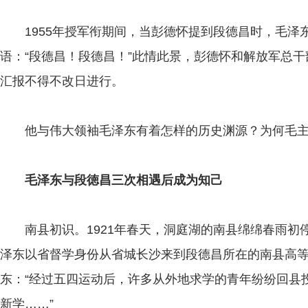
1955年授军衔期间，当彭德怀提到段德昌时，毛泽
语：“段德昌！段德昌！”此情此景，彭德怀和解放军总
汇报不得不改日进行。
他与伟大领袖毛泽东有着怎样的历史渊源？为何毛主
毛泽东与段徳昌三次相遇后成为知己
南县初识。1921年春天，洞庭湖的南县绵绵春雨初
泽东以省督学身份从省城长沙来到段德昌所在的南县高
东：“经过五四运动后，许多从外地求学的青年纷纷回县
新学……”