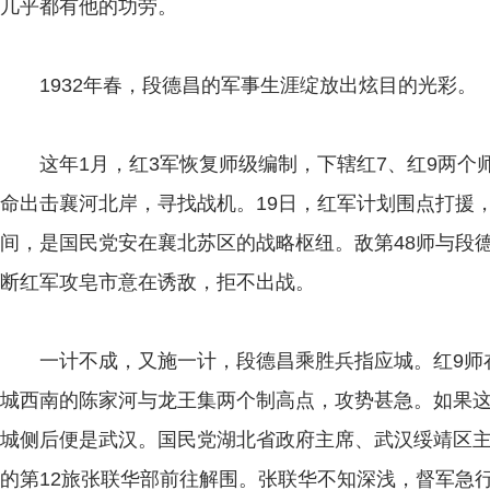
几乎都有他的功劳。
1932年春，段德昌的军事生涯绽放出炫目的光彩。
这年1月，红3军恢复师级编制，下辖红7、红9两个师
命出击襄河北岸，寻找战机。19日，红军计划围点打援
间，是国民党安在襄北苏区的战略枢纽。敌第48师与段
断红军攻皂市意在诱敌，拒不出战。
一计不成，又施一计，段德昌乘胜兵指应城。红9师
城西南的陈家河与龙王集两个制高点，攻势甚急。如果
城侧后便是武汉。国民党湖北省政府主席、武汉绥靖区主
的第12旅张联华部前往解围。张联华不知深浅，督军急