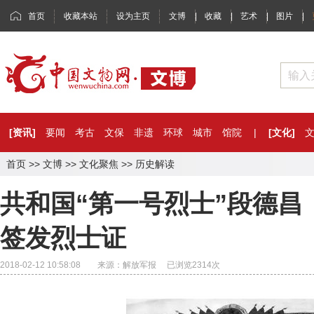
首页
收藏本站
设为主页
文博
|
收藏
|
艺术
|
图片
|
[资讯]
要闻
考古
文保
非遗
环球
城市
馆院
|
[文化]
首页
>>
文博
>>
文化聚焦
>>
历史解读
共和国“第一号烈士”段德昌
签发烈士证
2018-02-12 10:58:08 来源：解放军报 已浏览
2314
次