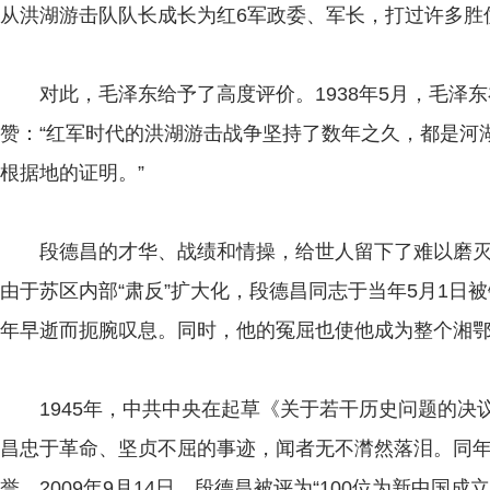
从洪湖游击队队长成长为红6军政委、军长，打过许多胜仗
对此，毛泽东给予了高度评价。1938年5月，毛泽东
赞：“红军时代的洪湖游击战争坚持了数年之久，都是河
根据地的证明。”
段德昌的才华、战绩和情操，给世人留下了难以磨灭的
由于苏区内部“肃反”扩大化，段德昌同志于当年5月1日
年早逝而扼腕叹息。同时，他的冤屈也使他成为整个湘鄂
1945年，中共中央在起草《关于若干历史问题的决
昌忠于革命、坚贞不屈的事迹，闻者无不潸然落泪。同年
誉。2009年9月14日，段德昌被评为“100位为新中国