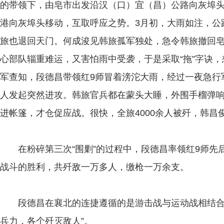
的带领下，由皂市出发沿汉（口）宜（昌）公路向灰埠
港向灰埠头移动，互取呼应之势。3月初，大雨如注，公
旅也退回天门。何成浚见韩旅孤军独处，急令韩旅撤回
心部队辎重难运，又害怕雨中受袭，于是采取“拖”字诀
军查知，段德昌带领红9师冒着滂沱大雨，经过一夜急行
人发起突然进攻。韩旅官兵都在蒙头大睡，外围手榴弹
进帐篷，才仓促应战。很快，全旅4000余人被歼，韩昌
在粉碎第三次“围剿”的过程中，段德昌率领红9师先
战斗的胜利，共歼敌一万多人，缴枪一万余支。
段德昌在襄北的连捷遵循的是游击战与运动战相结合的
兵力，各个歼灭敌人”。