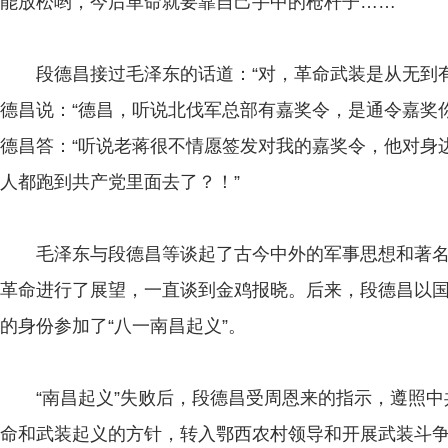
能放松哟，今后革命就要靠自己手中的枪杆子……”
段德昌接过毛泽东的话道：“对，革命武装是从无到有
德昌说：“德昌，听说北伐军总部有嘉奖令，是通令嘉奖
德昌答：“听说老蒋很不情愿签发对我的嘉奖令，他对身
人都跑到共产党里面去了？！”
毛泽东与段德昌等谈起了古今中外的军事思想和著名
革命进行了展望，一直谈到金鸡报晓。后来，段德昌以国
的身份参加了“八一南昌起义”。
“南昌起义”失败后，段德昌受周恩来的指示，遵照中共
命和武装起义的方针，转入鄂西农村领导和开展武装斗