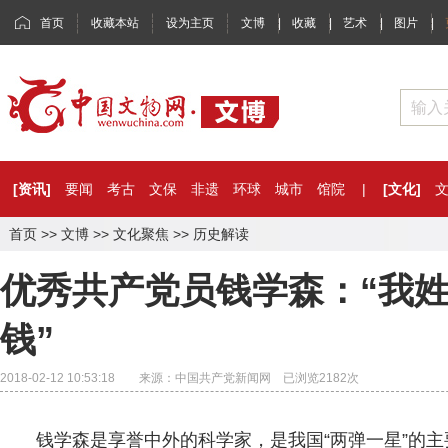
首页
收藏本站
设为主页
文博
|
收藏
|
艺术
|
图片
|
[资讯]
要闻
考古
文保
非遗
环球
城市
馆院
|
[文化]
首页
>>
文博
>>
文化聚焦
>>
历史解读
优秀共产党员钱学森：“我
钱”
2018-02-12 10:53:18 来源：中国共产党新闻网 已浏览
2182
次
钱学森是享誉中外的科学家，是我国“两弹一星”的主