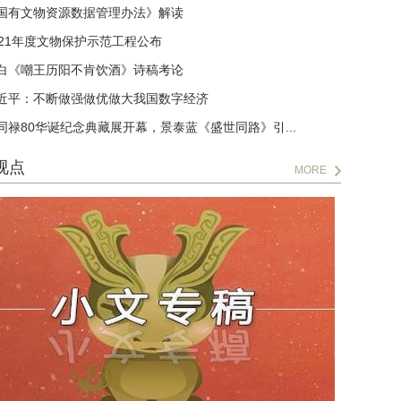
国有文物资源数据管理办法》解读
021年度文物保护示范工程公布
白《嘲王历阳不肯饮酒》诗稿考论
近平：不断做强做优做大我国数字经济
同禄80华诞纪念典藏展开幕，景泰蓝《盛世同路》引...
视点
MORE