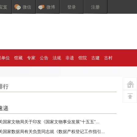
宝笈
微信
微博
登录
注册
保单位
馆藏
专家
公告
法规
非遗
馆院
古建
古村
排行
速递
关国家文物局关于印发《国家文物事业发展“十五五”...
关国家数据局有关负责同志就《数据产权登记工作指引...