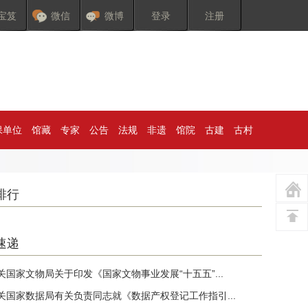
宝笈
微信
微博
登录
注册
保单位
馆藏
专家
公告
法规
非遗
馆院
古建
古村
排行
速递
关国家文物局关于印发《国家文物事业发展“十五五”...
关国家数据局有关负责同志就《数据产权登记工作指引...