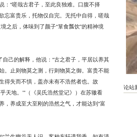
说：“嗟哉古君子，至此良独难。口腹不择
欲忘富贵乐，托物仅自完。无托中自得，嗟哉
境之后，体味到了颜子“箪食瓢饮”的精神境
自己的解释，他说：“古之君子，平居以养其
始。止则物莫之测，行则物莫之御。富贵不能
生得失而不惧，盖亦未有不浩然者也。故
论站
乎天地。’”（《吴氏浩然堂记》）在苏辙看
养，养成至大至刚的浩然之气，才能达到“富
“兰生幽谷无人识，客种东轩遗我香。知有清