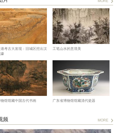
图片
MORE
贵港考古大发现：旧城区挖出汉
工笔山水的意境美
城壕
博物馆馆藏中国古代书画
广东省博物馆馆藏清代瓷器
视频
MORE