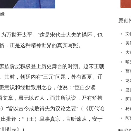
画像
原创
文
为万世开太平。”这是宋代士大夫的襟怀，也
美
格，正是这种精神世界的真实写照。
大
曜
族阶层积极登上历史舞台的时期。赵宋王朝
菖
。其时，朝廷内有“三冗”问题，外有西夏、辽
龙
患意识和经世致用之心，他说：“臣自少读
盛
言语文章，虽无以过人，而其所认说，乃有矫拂
阿
》“皆以古今成败得失为议论之要”（《历代论
秘
阿
提出批评：“（王）旦事真宗，言听谏从，安于
龙川别志》）