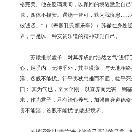
格完美。他在贬谪期间，以颜回的境遇激励自己
味，四体不择安。遇物一皆可，孰为我忧患……
彼诚贤。”（《寄题孔氏颜乐亭》）苏辙在身处逆
界，于是以一种安贫乐道的精神鼓励自己。
苏辙推崇孟子，对其养成的“浩然之气”进行了
心，足乎内，无待乎外，其中潢漾，与天地相终
淫，贫贱不能忧。行乎夷狄患难而不屈，临乎死
曰：‘其为气也，至大至刚，以直养而无害，则塞
来，作为君子，只有治心养气，加强自身道德修
贵不能淫，贫贱不能忧”的思想境界。
苏辙还常以“幽兰”来比喻自己高洁的品质，如