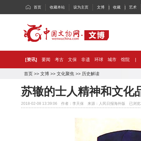
首页
收藏本站
设为主页
文博
|
收藏
|
艺术
[资讯]
要闻
考古
文保
非遗
环球
城市
馆院
|
首页
>>
文博
>>
文化聚焦
>>
历史解读
苏辙的士人精神和文化
2018-02-08 13:39:06 作者：李天保 来源：人民日报海外版 已浏览