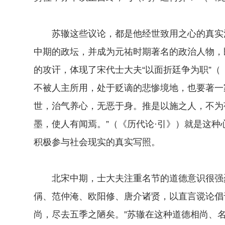
苏辙这些议论，都是他经世致用之心的真实流
中期的政坛，并成为元祐时期著名的政治人物，
的攻讦，体现了宋代士大夫“以面折廷争为职”
不被人主所用，处于贬谪的悲惨境地，也要著一
世，治气养心，无恶于身。推是以施之人，不为
墨，使人有闻焉。”（《历代论·引》）就是这
积极参与社会现实的真实写照。
北宋中期，士大夫注重名节的道德意识很强烈
偁、范仲淹、欧阳修、唐介诸贤，以直言谠论倡
尚，尽去五季之陋矣。”苏辙在这种道德相尚、