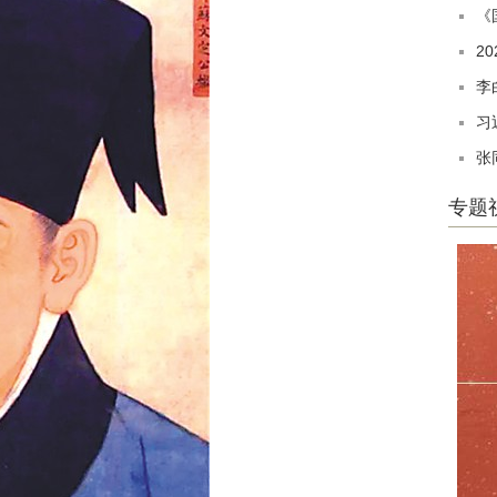
《
2
李
习
张
专题