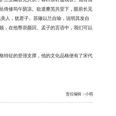
丛倚修筠午荫凉。欲遣蘼芜共堂下，眼前长见
似美人，犹君子。苏辙以兰自喻，说明其发自
顿，在他尊崇颜回、孟子的言语中，我们可以
特征的坚强支撑，他的文化品格便有了宋代
责任编辑：小萌