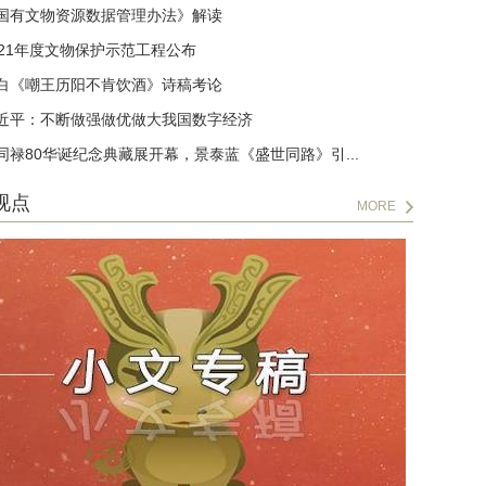
国有文物资源数据管理办法》解读
021年度文物保护示范工程公布
白《嘲王历阳不肯饮酒》诗稿考论
近平：不断做强做优做大我国数字经济
同禄80华诞纪念典藏展开幕，景泰蓝《盛世同路》引...
视点
MORE