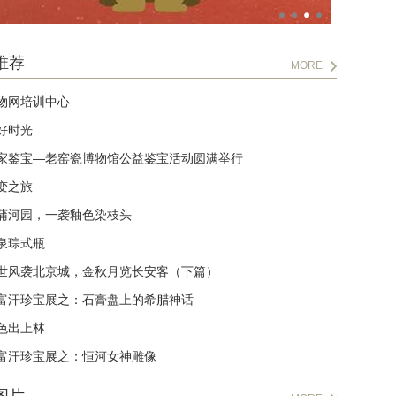
推荐
MORE
物网培训中心
好时光
家鉴宝—老窑瓷博物馆公益鉴宝活动圆满举行
变之旅
蒲河园，一袭釉色染枝头
泉琮式瓶
世风袭北京城，金秋月览长安客（下篇）
富汗珍宝展之：石膏盘上的希腊神话
色出上林
富汗珍宝展之：恒河女神雕像