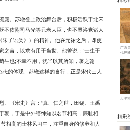
精彩
露。苏辙登上政治舞台后，积极活跃于北宋
既不依附司马光等元老大臣，也不畏洛党诸人
（《朱子语类》）的精神。他在元祐之后，即使
广西
家之言，以求有用于当世。他曾说：“士生于
代护
苟生也;不幸不用，犹当以其所知，著之翰
种心态的体现。苏辙这样的言行，正是宋代士人
天津
。《宋史》言：“真、仁之世，田锡、王禹
于朝，于是中外缙绅知以名节相高，廉耻相
精彩
名节相高的士林风习中，注重自身的修养和人