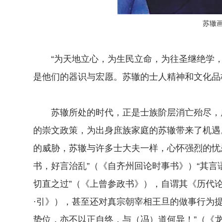
苏辙
“为天地立心，为生民立命，为往圣继绝学，
是他们的器识与宏愿。苏辙的士人精神和文化品
苏辙所处的时代，正是士族阶层消亡殆尽，庶
的崇文政策，为出身庶族家庭的苏辙带来了机遇
的威胁，苏辙与许多士大夫一样，心怀强烈的忧
书，好言治乱”（《自齐州回论时事书》）“其
切直之过”（《上曾参政书》），自谓其《历代论
·引》），甚至还对真宗朝宰相王旦的做事行为
势位，亦不以正自终，与（冯）道何异！”（《