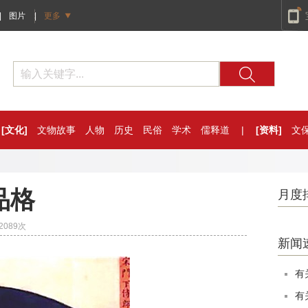
|
图片
|
更多
[文化]
文物故事
人物
历史
民俗
学术
儒释道
|
[资料]
文
品格
月度
2089
次
新闻
有
有