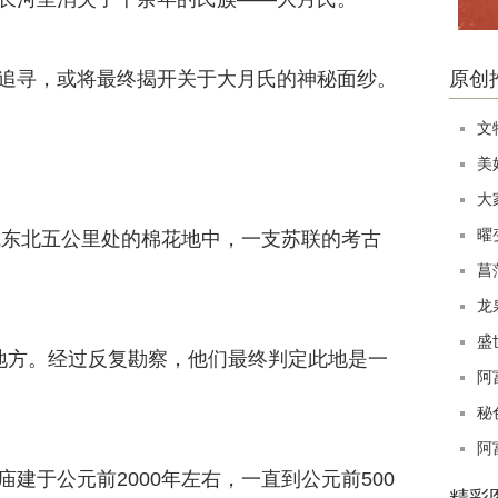
寻，或将最终揭开关于大月氏的神秘面纱。
原创
文
美
大
曜
东北五公里处的棉花地中，一支苏联的考古
菖
。
龙
盛
方。经过反复勘察，他们最终判定此地是一
阿
秘
阿
于公元前2000年左右，一直到公元前500