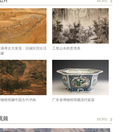
图片
MORE
贵港考古大发现：旧城区挖出汉
工笔山水的意境美
城壕
博物馆馆藏中国古代书画
广东省博物馆馆藏清代瓷器
视频
MORE