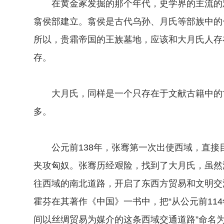
在黄金冢发掘的那个年代，史学界的主流的观
翕侯部建立。翕侯是古代乌孙、月氏等部族中的
所以，贵霜帝国的王族墓地，应该和大月氏人存
存。
大月氏，同样是一个只存在于文献古籍中的古
多。
公元前138年，张骞第一次出使西域，直接
夹攻匈奴。张骞历经艰险，找到了大月氏，虽然
往西域的南北道路，开启了东西方贸易和文明交流
霍芬在其著作《中国》一书中，把“从公元前11
间以丝绸贸易为媒介的这条西域交通道路”命名为