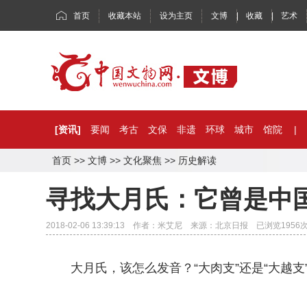
首页
收藏本站
设为主页
文博
|
收藏
|
艺术
[资讯]
要闻
考古
文保
非遗
环球
城市
馆院
|
首页
>>
文博
>>
文化聚焦
>>
历史解读
寻找大月氏：它曾是中
2018-02-06 13:39:13 作者：米艾尼 来源：北京日报 已浏览
1956
大月氏，该怎么发音？“大肉支”还是“大越支