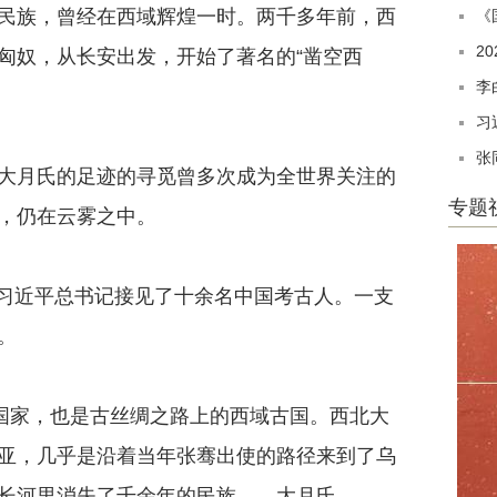
族，曾经在西域辉煌一时。两千多年前，西
《
2
匈奴，从长安出发，开始了著名的“凿空西
李
习
张
月氏的足迹的寻觅曾多次成为全世界关注的
专题
，仍在云雾之中。
的习近平总书记接见了十余名中国考古人。一支
。
国家，也是古丝绸之路上的西域古国。西北大
亚，几乎是沿着当年张骞出使的路径来到了乌
长河里消失了千余年的民族——大月氏。