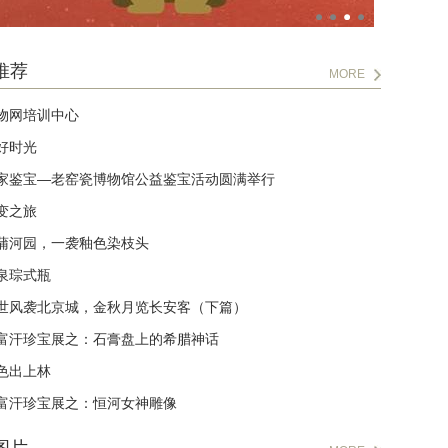
推荐
MORE
物网培训中心
好时光
家鉴宝—老窑瓷博物馆公益鉴宝活动圆满举行
变之旅
蒲河园，一袭釉色染枝头
泉琮式瓶
世风袭北京城，金秋月览长安客（下篇）
富汗珍宝展之：石膏盘上的希腊神话
色出上林
富汗珍宝展之：恒河女神雕像