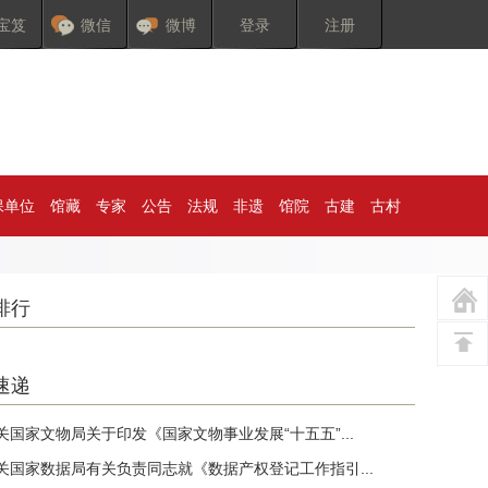
宝笈
微信
微博
登录
注册
保单位
馆藏
专家
公告
法规
非遗
馆院
古建
古村
排行
速递
关国家文物局关于印发《国家文物事业发展“十五五”...
关国家数据局有关负责同志就《数据产权登记工作指引...