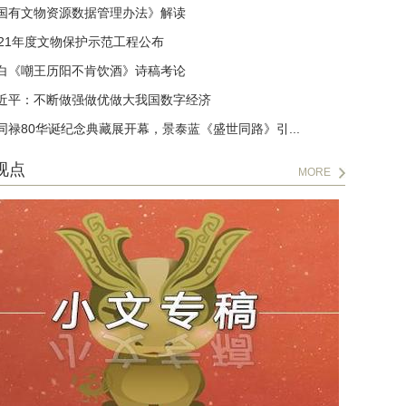
国有文物资源数据管理办法》解读
021年度文物保护示范工程公布
白《嘲王历阳不肯饮酒》诗稿考论
近平：不断做强做优做大我国数字经济
同禄80华诞纪念典藏展开幕，景泰蓝《盛世同路》引...
视点
MORE