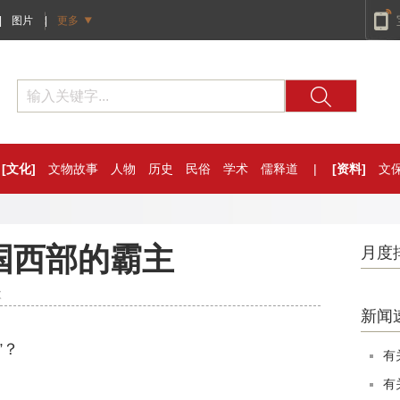
|
图片
|
更多
[文化]
文物故事
人物
历史
民俗
学术
儒释道
|
[资料]
文
国西部的霸主
月度
次
新闻
”？
有
有