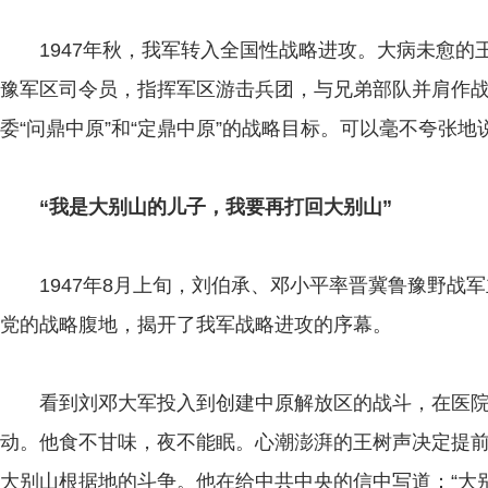
1947年秋，我军转入全国性战略进攻。大病未愈的
豫军区司令员，指挥军区游击兵团，与兄弟部队并肩作
委“问鼎中原”和“定鼎中原”的战略目标。可以毫不夸张地
“我是大别山的儿子，我要再打回大别山”
1947年8月上旬，刘伯承、邓小平率晋冀鲁豫野战军
党的战略腹地，揭开了我军战略进攻的序幕。
看到刘邓大军投入到创建中原解放区的战斗，在医院
动。他食不甘味，夜不能眠。心潮澎湃的王树声决定提
大别山根据地的斗争。他在给中共中央的信中写道：“大