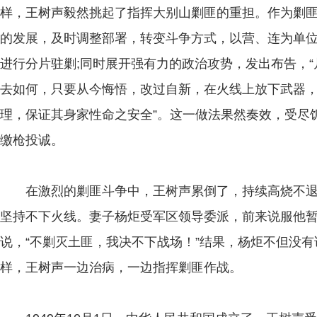
样，王树声毅然挑起了指挥大别山剿匪的重担。作为剿
的发展，及时调整部署，转变斗争方式，以营、连为单
进行分片驻剿;同时展开强有力的政治攻势，发出布告，
去如何，只要从今悔悟，改过自新，在火线上放下武器
理，保证其身家性命之安全”。这一做法果然奏效，受尽
缴枪投诚。
在激烈的剿匪斗争中，王树声累倒了，持续高烧不退
坚持不下火线。妻子杨炬受军区领导委派，前来说服他
说，“不剿灭土匪，我决不下战场！”结果，杨炬不但没
样，王树声一边治病，一边指挥剿匪作战。