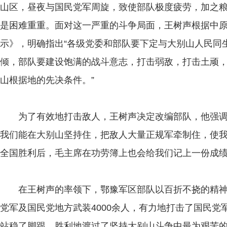
山区，昼夜与国民党军周旋，致使部队极度疲劳，加之
是困难重重。面对这一严重的斗争局面，王树声根据中
示》，明确指出“各级党委和部队要下定与大别山人民同
倾，部队要建设饱满的战斗意志，打击弱敌，打击土顽
山根据地的先决条件。”
为了有效地打击敌人，王树声决定改编部队，他强调指
我们能在大别山坚持住，把敌人大量正规军牵制住，使
全国胜利后，毛主席在功劳簿上也会给我们记上一份成绩
在王树声的率领下，鄂豫军区部队以百折不挠的精神
党军及国民党地方武装4000余人，有力地打击了国民
站稳了脚跟，胜利地渡过了坚持大别山斗争中最为艰苦