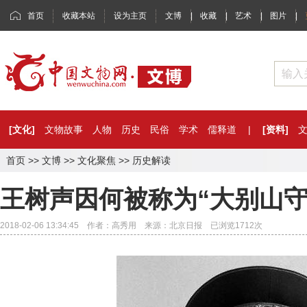
首页
收藏本站
设为主页
文博
|
收藏
|
艺术
|
图片
|
[文化]
文物故事
人物
历史
民俗
学术
儒释道
|
[资料]
首页
>>
文博
>>
文化聚焦
>>
历史解读
王树声因何被称为“大别山守
2018-02-06 13:34:45 作者：高秀用 来源：北京日报 已浏览
1712
次