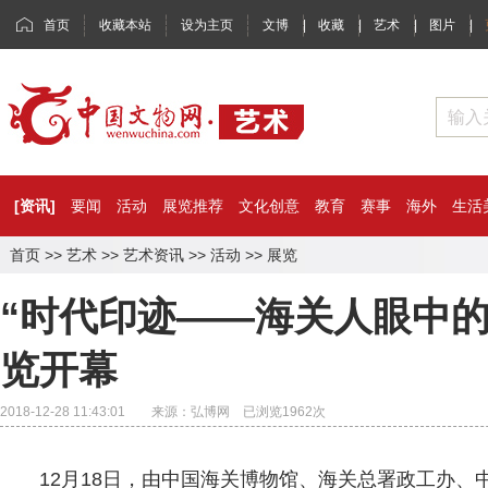
首页
收藏本站
设为主页
文博
|
收藏
|
艺术
|
图片
|
[资讯]
要闻
活动
展览推荐
文化创意
教育
赛事
海外
生活
首页
>>
艺术
>>
艺术资讯
>>
活动
>>
展览
“时代印迹——海关人眼中的
览开幕
2018-12-28 11:43:01 来源：弘博网 已浏览
1962
次
12月18日，由中国海关博物馆、海关总署政工办、