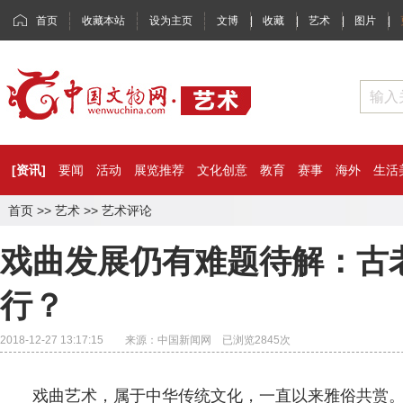
首页
收藏本站
设为主页
文博
|
收藏
|
艺术
|
图片
|
[资讯]
要闻
活动
展览推荐
文化创意
教育
赛事
海外
生活
首页
>>
艺术
>>
艺术评论
戏曲发展仍有难题待解：古
行？
2018-12-27 13:17:15 来源：中国新闻网 已浏览
2845
次
戏曲艺术，属于中华传统文化，一直以来雅俗共赏。