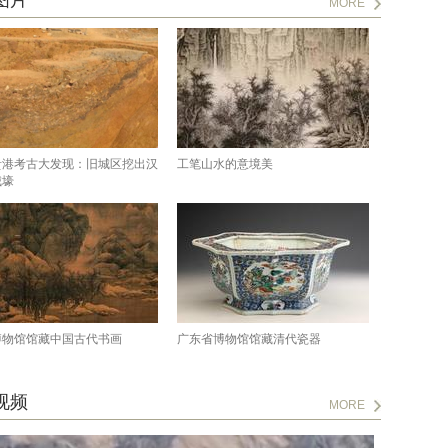
图片
MORE
贵港考古大发现：旧城区挖出汉
工笔山水的意境美
城壕
博物馆馆藏中国古代书画
广东省博物馆馆藏清代瓷器
视频
MORE