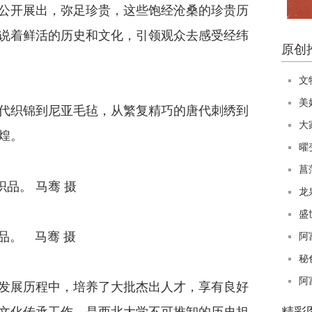
开展出，弥足珍贵，这些饱经沧桑的珍贵历
说着鲜活的历史和文化，引领观众去感受经纬
原创
文
美
织锦到尼亚毛毡，从繁复精巧的唐代刺绣到
大
煌。
曜
菖
龙
盛
。 马骞 摄
阿
秘
阿
展历程中，培养了大批杰出人才，享有良好
文化传承工作，是西北大学不可推卸的历史担