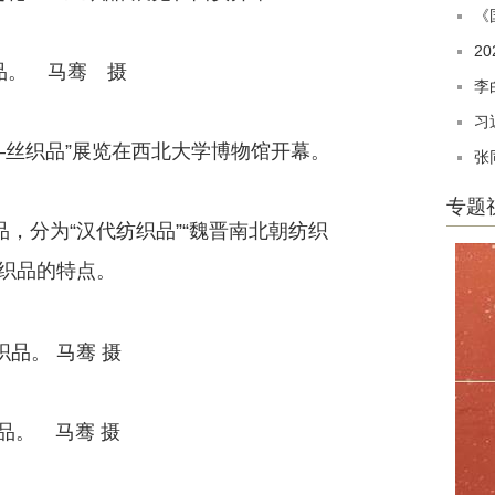
《
2
。 马骞 摄
李
习
丝织品”展览在西北大学博物馆开幕。
张
专题
，分为“汉代纺织品”“魏晋南北朝纺织
丝织品的特点。
。 马骞 摄