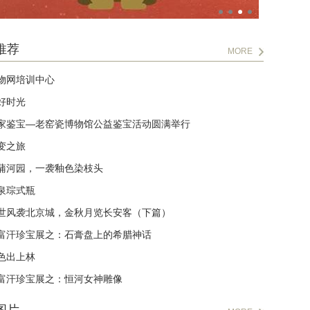
推荐
MORE
物网培训中心
好时光
家鉴宝—老窑瓷博物馆公益鉴宝活动圆满举行
变之旅
蒲河园，一袭釉色染枝头
泉琮式瓶
世风袭北京城，金秋月览长安客（下篇）
富汗珍宝展之：石膏盘上的希腊神话
色出上林
富汗珍宝展之：恒河女神雕像