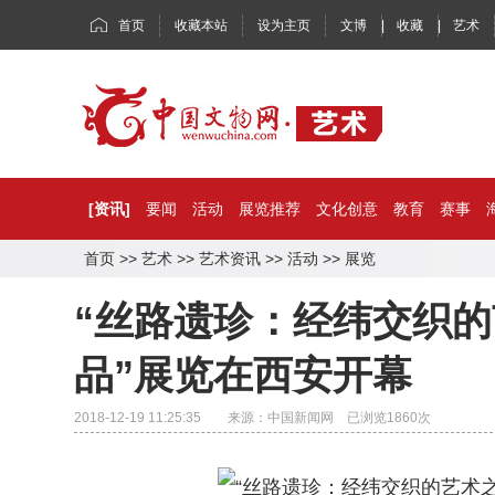
首页
收藏本站
设为主页
文博
|
收藏
|
艺术
[资讯]
要闻
活动
展览推荐
文化创意
教育
赛事
首页
>>
艺术
>>
艺术资讯
>>
活动
>>
展览
“丝路遗珍：经纬交织
品”展览在西安开幕
2018-12-19 11:25:35 来源：中国新闻网 已浏览
1860
次