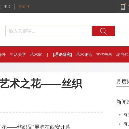
|
图片
|
更多
海外
生活美学
艺术家
|
[理论研究]
艺术评论
古代书画
现当代
的艺术之花——丝织
月度
新闻
有
有