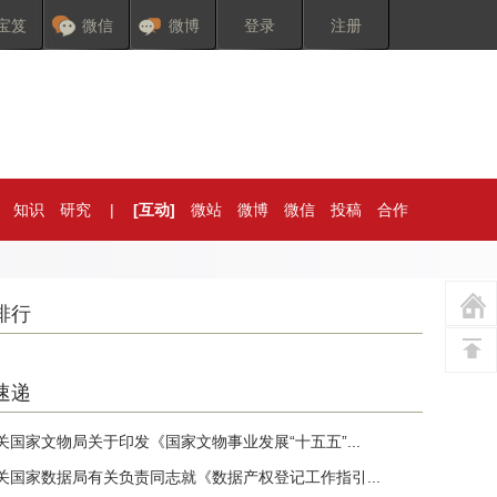
宝笈
微信
微博
登录
注册
知识
研究
|
[互动]
微站
微博
微信
投稿
合作
排行
速递
关国家文物局关于印发《国家文物事业发展“十五五”...
关国家数据局有关负责同志就《数据产权登记工作指引...