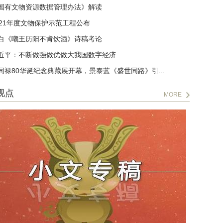
国有文物资源数据管理办法》解读
021年度文物保护示范工程公布
白《嘲王历阳不肯饮酒》诗稿考论
近平：不断做强做优做大我国数字经济
同禄80华诞纪念典藏展开幕，景泰蓝《盛世同路》引...
视点
MORE