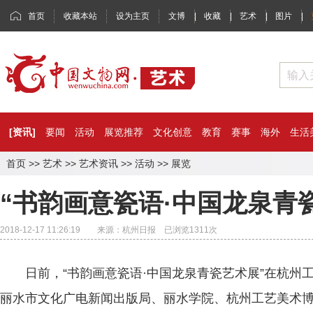
首页
收藏本站
设为主页
文博
|
收藏
|
艺术
|
图片
|
[资讯]
要闻
活动
展览推荐
文化创意
教育
赛事
海外
生活
首页
>>
艺术
>>
艺术资讯
>>
活动
>>
展览
“书韵画意瓷语·中国龙泉青
2018-12-17 11:26:19 来源：杭州日报 已浏览
1311
次
日前，“书韵画意瓷语·中国龙泉青瓷艺术展”在杭州
丽水市文化广电新闻出版局、丽水学院、杭州工艺美术博