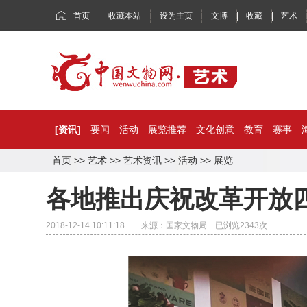
首页
收藏本站
设为主页
文博
|
收藏
|
艺术
[资讯]
要闻
活动
展览推荐
文化创意
教育
赛事
首页
>>
艺术
>>
艺术资讯
>>
活动
>>
展览
各地推出庆祝改革开放
2018-12-14 10:11:18 来源：国家文物局 已浏览
2343
次