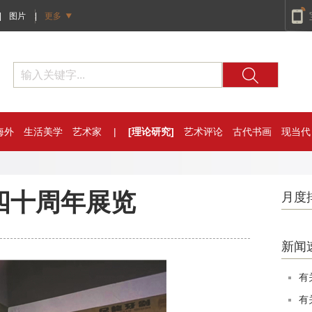
|
图片
|
更多
海外
生活美学
艺术家
|
[理论研究]
艺术评论
古代书画
现当代
四十周年展览
月度
新闻
有
有