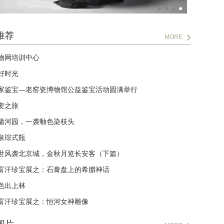
推荐
MORE
物网培训中心
好时光
家鉴宝—老窑瓷博物馆公益鉴宝活动圆满举行
变之旅
蒲河园，一袭釉色染枝头
泉琮式瓶
世风袭北京城，金秋月览长安客（下篇）
富汗珍宝展之：石膏盘上的希腊神话
色出上林
富汗珍宝展之：恒河女神雕像