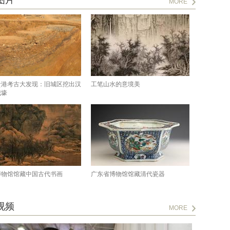
图片
MORE
贵港考古大发现：旧城区挖出汉
工笔山水的意境美
城壕
博物馆馆藏中国古代书画
广东省博物馆馆藏清代瓷器
视频
MORE