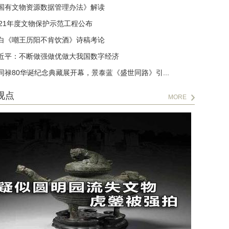
国有文物资源数据管理办法》解读
021年度文物保护示范工程公布
白《嘲王历阳不肯饮酒》诗稿考论
近平：不断做强做优做大我国数字经济
同禄80华诞纪念典藏展开幕，景泰蓝《盛世同路》引...
视点
MORE