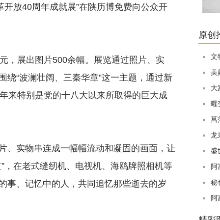
革开放40周年成就展”在陕历博免费向公众开
原创
文
，展出图片500余幅。展览通过照片、实
美
围绕“波澜壮阔、三秦华章”这一主题，通过新
大
0年来特别是党的十八大以来所取得的巨大成
曜
菖
龙
、实物串连成一幅幅流动和凝固的画面，让
盛
道”，在老式缝纫机、电视机、海鸥牌照相机等
阿
秘
的事、记忆中的人，共同追忆那些逝去的岁
阿