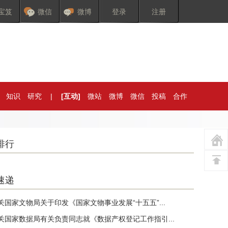
宝笈
微信
微博
登录
注册
知识
研究
|
[互动]
微站
微博
微信
投稿
合作
排行
速递
关国家文物局关于印发《国家文物事业发展“十五五”...
关国家数据局有关负责同志就《数据产权登记工作指引...