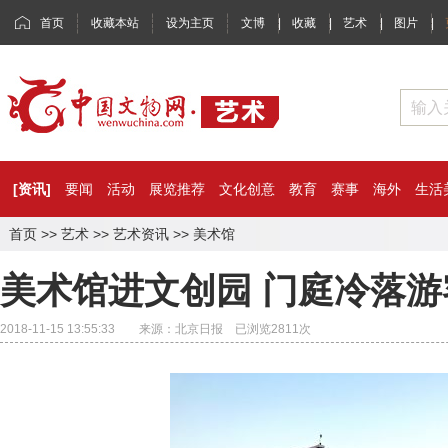
首页
收藏本站
设为主页
文博
|
收藏
|
艺术
|
图片
|
[资讯]
要闻
活动
展览推荐
文化创意
教育
赛事
海外
生活
首页
>>
艺术
>>
艺术资讯
>>
美术馆
美术馆进文创园 门庭冷落游
2018-11-15 13:55:33 来源：北京日报 已浏览
2811
次