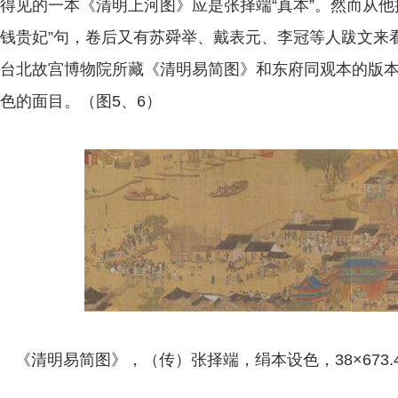
得见的一本《清明上河图》应是张择端“真本”。然而从他
钱贵妃”句，卷后又有苏舜举、戴表元、李冠等人跋文来
台北故宫博物院所藏《清明易简图》和东府同观本的版
色的面目。（图5、6）
《清明易简图》，（传）张择端，绢本设色，38×673