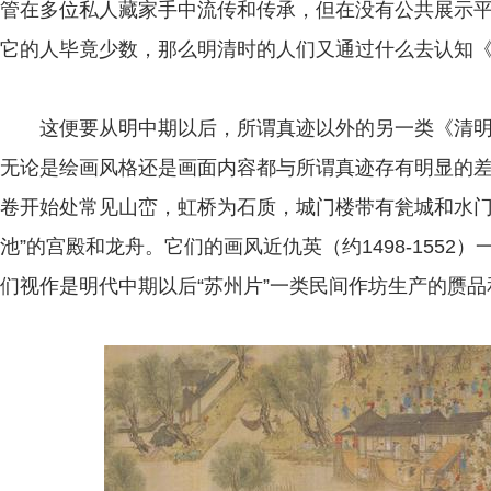
管在多位私人藏家手中流传和传承，但在没有公共展示
它的人毕竟少数，那么明清时的人们又通过什么去认知
这便要从明中期以后，所谓真迹以外的另一类《清明
无论是绘画风格还是画面内容都与所谓真迹存有明显的
卷开始处常见山峦，虹桥为石质，城门楼带有瓮城和水门
池”的宫殿和龙舟。它们的画风近仇英（约1498-155
们视作是明代中期以后“苏州片”一类民间作坊生产的赝品