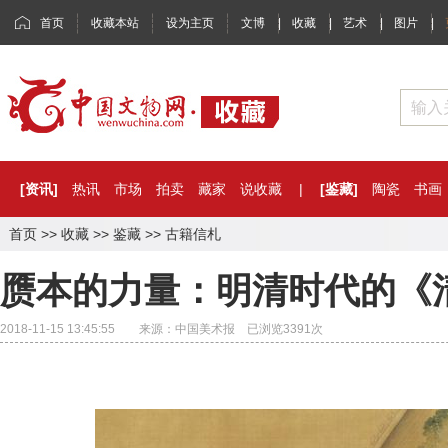
首页
收藏本站
设为主页
文博
|
收藏
|
艺术
|
图片
|
[资讯]
热讯
市场
拍卖
藏家
说收藏
|
[鉴藏]
陶瓷
书画
首页
>>
收藏
>>
鉴藏
>>
古籍信札
赝本的力量：明清时代的《
2018-11-15 13:45:55 来源：中国美术报 已浏览
3391
次