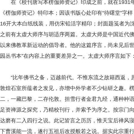
在《校刊唐写本楞伽师资记》印成之前，就在1931
《楞伽师资记》特印本；因该书版心处印有“待曙堂”字样
16开大本白纸线装，用仿宋铅活字精印；封面题笺者为
之前有太虚大师序与胡适序两篇。太虚大师是中国近代
以来佛教革新运动的倡导者。他的这篇序言，尚未见后世研
园丛书本”在内容上的重要差异之一。太虚大师序言如下
“比年佛书之备，迈越前代。不惟东流之故籍西返，原
敦煌石室所蕴者之发见，亦增中外学者不少钻研之趣。
二，一藏巴黎，二存伦敦。担雪行者金君九经，通种种
足资禅源之探究，乃精校刊行，并索予为序之。按宗门
达磨有二入四行之说。此记皆言之历历，惟天宝后禅风
下曹溪能一流，遂行五祖后改授般若之说。据实此宗重