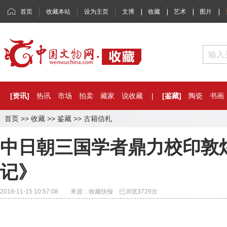
首页
收藏本站
设为主页
文博
|
收藏
|
艺术
|
图片
|
[资讯]
热讯
市场
拍卖
藏家
说收藏
|
[鉴藏]
陶瓷
书画
首页
>>
收藏
>>
鉴藏
>>
古籍信札
中日朝三国学者鼎力校印敦
记》
2018-11-15 10:57:08 来源：收藏快报 已浏览
3729
次