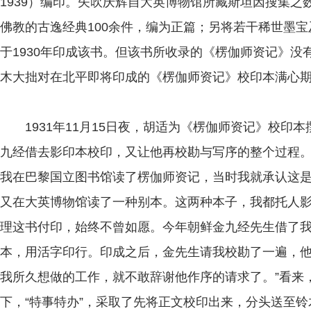
1939）编印。矢吹庆辉自大英博物馆所藏斯坦因搜集
佛教的古逸经典100余件，编为正篇；另将若干稀世墨宝
于1930年印成该书。但该书所收录的《楞伽师资记》没
木大拙对在北平即将印成的《楞伽师资记》校印本满心
1931年11月15日夜，胡适为《楞伽师资记》校印
九经借去影印本校印，又让他再校勘与写序的整个过程。
我在巴黎国立图书馆读了楞伽师资记，当时我就承认这
又在大英博物馆读了一种别本。这两种本子，我都托人
理这书付印，始终不曾如愿。今年朝鲜金九经先生借了
本，用活字印行。印成之后，金先生请我校勘了一遍，
我所久想做的工作，就不敢辞谢他作序的请求了。”看来，
下，“特事特办”，采取了先将正文校印出来，分头送至