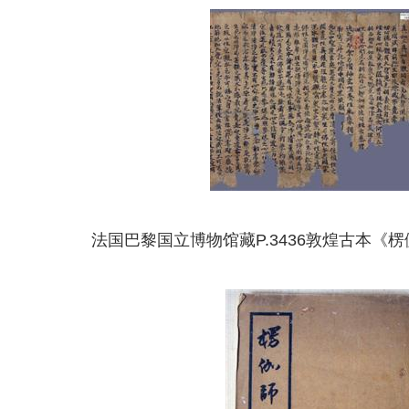
法国巴黎国立博物馆藏P.3436敦煌古本《