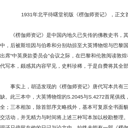
1931年北平待曙堂初版《楞伽师资记》，正文
《楞伽师资记》是中国内地久已失传的佛教史书，其
中，后被斯坦因与伯希和分别劫掠至大英博物馆与巴黎国
出席“中英庚款委员会”会议之际，在巴黎和伦敦阅读敦
代写本，颇感其内容罕见，史料珍稀，于是自费将其全
事实上，胡适发现的《楞伽师资记》唐代写本共有三
缺。此三本中，大英博物馆的S.2045与S.4272首尾俱残
全；三本相加，除首部序文略残外，基本可复原全书面
交活动，并无精力与时间将上述三种写本加以校勘整理
现还只停留在他的日记与论文中，始终未能有一部《楞伽师