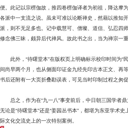
便。此记以宗楞伽故，推四卷楞伽译者为初祖，降达摩
各派中一支流之说。虽未可准以论断禅史，然藉以推知
派，则不无足多也。记中载慧可、僧璨、道信、弘忍四
修念佛三昧，颇异后代禅风。故此书之出，当为禅宗一重
此外，“待曙堂本”在版权页上明确标示校印时间为“民
间尚早两个月，也从侧面印证金九经先印古本正文、再等
书后还附有一大页折叠勘误表，可见当时印制过程之匆
总之，作为在“九一八”事变前后，中日朝三国学者鼎
无论是“待曙堂本”还是“姜园丛书本”，都堪为东亚学术史
际文化交流史上的一次特别案例。