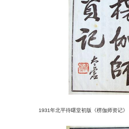
1931年北平待曙堂初版《楞伽师资记