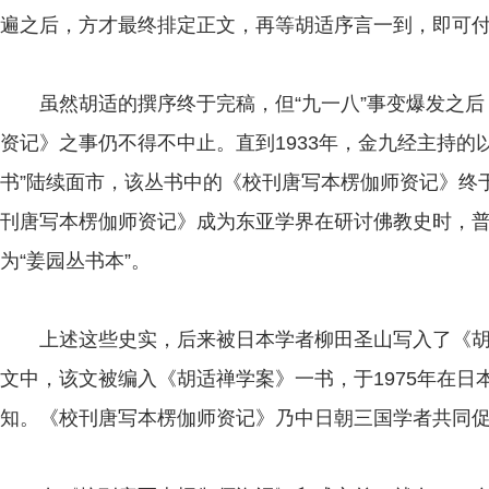
遍之后，方才最终排定正文，再等胡适序言一到，即可
虽然胡适的撰序终于完稿，但“九一八”事变爆发之后
资记》之事仍不得不中止。直到1933年，金九经主持的
书”陆续面市，该丛书中的《校刊唐写本楞伽师资记》终
刊唐写本楞伽师资记》成为东亚学界在研讨佛教史时，普
为“姜园丛书本”。
上述这些史实，后来被日本学者柳田圣山写入了《胡
文中，该文被编入《胡适禅学案》一书，于1975年在
知。《校刊唐写本楞伽师资记》乃中日朝三国学者共同