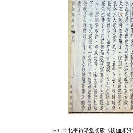
1931年北平待曙堂初版《楞伽师