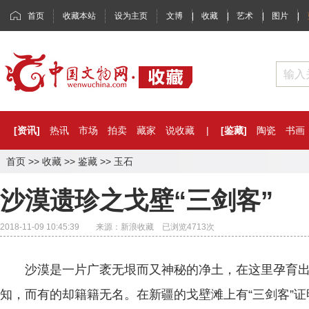
首页
收藏本站
设为主页
文博
|
收藏
|
艺术
|
图片
|
[资讯]
热讯
市场
拍卖
藏家
说收藏
|
[鉴藏]
陶瓷
书画
首页
>>
收藏
>>
鉴藏
>>
玉石
沙漠遗珍之戈壁“三剑客”
2018-11-09 10:45:39 来源：新浪收藏 已浏览
4713
次
沙漠是一片广袤无垠而又神秘的净土，在这里孕育出
知，而有的却籍籍无名。在新疆的戈壁滩上有“三剑客”