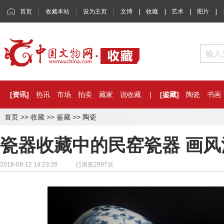
首页
收藏本站
设为主页
文博
|
收藏
|
艺术
|
图片
|
[资讯]
热讯
市场
拍卖
藏家
说收藏
|
[鉴藏]
陶瓷
书画
首页
>>
收藏
>>
鉴藏
>>
陶瓷
瓷器收藏中的民窑瓷器 画
2018-08-12 14:23:26 已浏览
2997
次