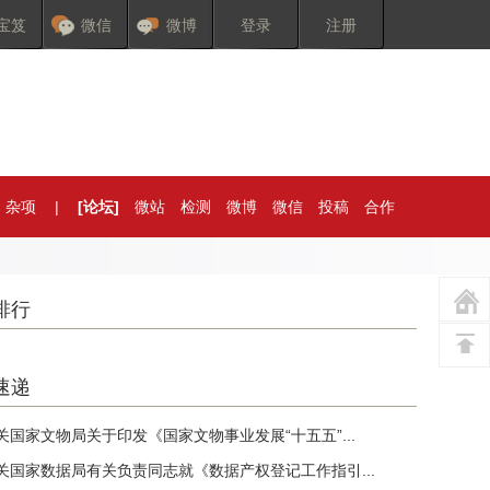
宝笈
微信
微博
登录
注册
杂项
|
[论坛]
微站
检测
微博
微信
投稿
合作
排行
速递
关国家文物局关于印发《国家文物事业发展“十五五”...
关国家数据局有关负责同志就《数据产权登记工作指引...