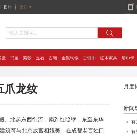
|
图片
|
更多
陶瓷
书画
紫砂
玉石
古籍
金银铜锡
古钱币
红木家具
邮币卡
五爪龙纹
月度
新闻
。北起东西御河，南到红照壁，东至东华
有
其建筑可与北京故宫相媲美。在成都老百姓口
有