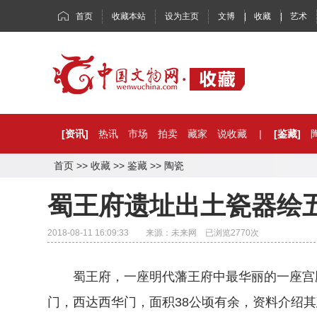
首页
收藏本站
设为主页
文博
|
收藏
|
艺术
[资讯]
热讯
市场
拍卖
藏家
说收藏
|
[鉴藏]
首页
>>
收藏
>>
鉴藏
>>
陶瓷
蜀王府遗址出土瓷器绘
2018-08-11 16:09:33 来源：未来网 已浏览
2770
次
蜀王府，一座明代藩王府中最华丽的一座宫殿
门，西达西华门，面积38公顷有余，资料介绍