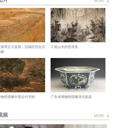
图片
MORE
贵港考古大发现：旧城区挖出汉
工笔山水的意境美
城壕
博物馆馆藏中国古代书画
广东省博物馆馆藏清代瓷器
视频
MORE