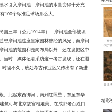
精彩
溪水引入摩诃池，摩诃池的水量变得十分充
有100个标准足球场那么大。
三年（公元1914年），摩诃池全部被填
遥想摩诃池这座皇家园林曾经的风光，而摩诃
广西
代护
摩诃池的范围和走向布局以外，还在发掘区中
。当时，媒体记者采访这一考古发现，还在遐
到，时隔不久，该处考古作业区又传出有了新进
天津
。北起东西御河，南到红照壁，东至东华
精彩
其建筑可与北京故宫相媲美。在成都老百姓口