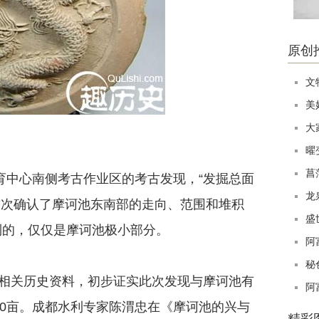
原创
文
美
大
曜
菖
中心南侧考古作业区的考古发现，“发掘总面
龙
首次确认了摩诃池东南部的走向、范围和堆积
盛
到的，仅仅是摩诃池极小部分。
阿
秘
关历史资料，初步证实此次发现与摩诃池有
阿
00亩。成都水利专家陈渭忠在《摩诃池的兴与