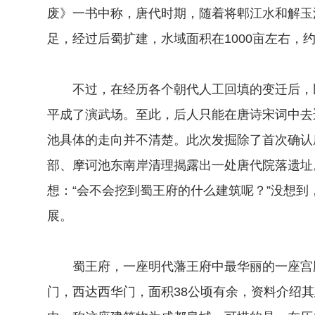
废》一书中称，唐代时期，随着将郫江水和解玉
足，经过后蜀扩建，水域面积在1000亩左右，约
不过，在经历各个朝代人工回填的变迁后，民国
平成了演武场。至此，后人只能在唐诗宋词中去
池具体的走向并不清楚。此次发掘除了首次确认
部、摩诃池东南岸清理揭露出一处唐代院落遗址
想：“会不会挖到蜀王府的什么建筑呢？”没想
展。
蜀王府，一座明代藩王府中最华丽的一座宫殿
门，西达西华门，面积38公顷有余，资料介绍