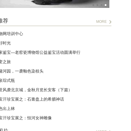
推荐
MORE
物网培训中心
好时光
家鉴宝—老窑瓷博物馆公益鉴宝活动圆满举行
变之旅
蒲河园，一袭釉色染枝头
泉琮式瓶
世风袭北京城，金秋月览长安客（下篇）
富汗珍宝展之：石膏盘上的希腊神话
色出上林
富汗珍宝展之：恒河女神雕像