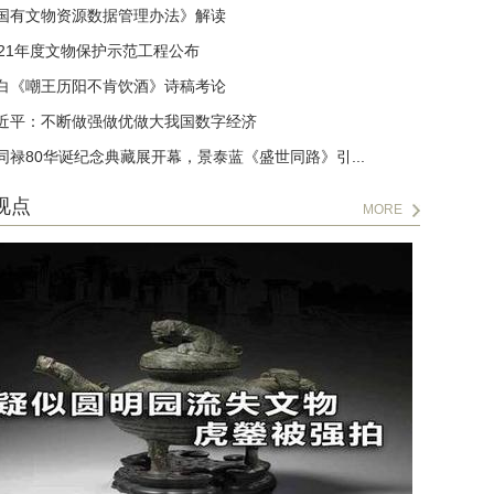
国有文物资源数据管理办法》解读
021年度文物保护示范工程公布
白《嘲王历阳不肯饮酒》诗稿考论
近平：不断做强做优做大我国数字经济
同禄80华诞纪念典藏展开幕，景泰蓝《盛世同路》引...
视点
MORE