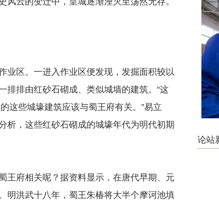
史风云的变迁中，皇城逐渐湮灭至荡然无存。
业区。一进入作业区便发现，发掘面积较以
一排排由红砂石砌成、类似城墙的建筑。“这
出的这些城壕建筑应该与蜀王府有关。”易立
分析，这些红砂石砌成的城壕年代为明代初期
论站
王府相关呢？据资料显示，在唐代早期、元
。明洪武十八年，蜀王朱椿将大半个摩诃池填