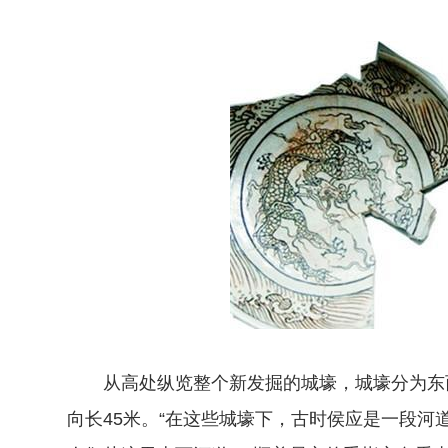
从高处纵览整个新发掘的城壕，城壕分为东西
向长45米。“在这些城壕下，古时侯应是一段