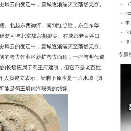
史风云的变迁中，皇城逐渐湮灭至荡然无存。
《
2
李
。北起东西御河，南到红照壁，东至东华
习
其建筑可与北京故宫相媲美。在成都老百姓口
张
史风云的变迁中，皇城逐渐湮灭至荡然无存。
专题
侧的考古作业区新扩考古面积，一排与明代蜀
砌的长墙应属于蜀王府建筑，但它不是老百姓
工作人员易立表示，墙脚下原本是一片水域（即
可能是蜀王府内河段旁的城壕。