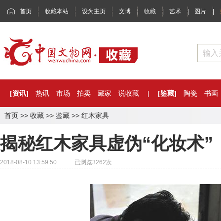
首页
收藏本站
设为主页
文博
|
收藏
|
艺术
|
图片
|
[资讯]
热讯
市场
拍卖
藏家
说收藏
|
[鉴藏]
陶瓷
书画
首页
>>
收藏
>>
鉴藏
>>
红木家具
揭秘红木家具虚伪“化妆术”
2018-08-10 13:59:50 已浏览
3262
次