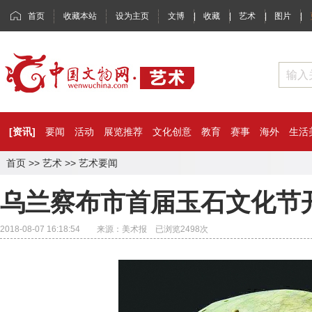
首页
收藏本站
设为主页
文博
|
收藏
|
艺术
|
图片
|
[资讯]
要闻
活动
展览推荐
文化创意
教育
赛事
海外
生活
首页
>>
艺术
>>
艺术要闻
乌兰察布市首届玉石文化节
2018-08-07 16:18:54 来源：美术报 已浏览
2498
次