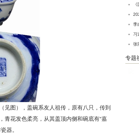
《
2
李
习
张
专题
见图），盖碗系友人祖传，原有八只，传到
，青花发色柔亮，从其盖顶内侧和碗底有“嘉
作瓷器。