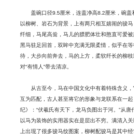
盖碗口径9.5厘米，连盖净高8.2厘米，碗
以柳树、岩石为背景，上有两只相互嬉闹的骏马
纤细，马尾高耸，马儿的膘肥体壮和憨直可爱被
黑马驻足回首，双眸中充满无限柔情，似乎在等
待，大步向前奔去，马的上方，柔软纤长的柳枝
对“有情人”带去清凉。
从古至今，马在中国文化中有着特殊含义，它
互为匹配，古人甚至将它的形象与龙联系在一起，
纪》：“伏羲氏有天下，龙马负图出于河。”从
以马为装饰的实用器实在是层出不穷。满清入关
上出现了很多骏马纹图案，柳树配骏马是其中经