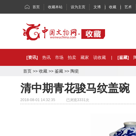
首页
收藏本站
设为主页
文博
|
收藏
|
艺术
[资讯]
热讯
市场
拍卖
藏家
说收藏
|
[鉴藏]
首页
>>
收藏
>>
鉴藏
>>
陶瓷
清中期青花骏马纹盖碗
2018-08-01 14:32:35 已浏览
3331
次