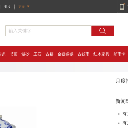
|
图片
|
更多
陶瓷
书画
紫砂
玉石
古籍
金银铜锡
古钱币
红木家具
邮币卡
月度
新闻
有
有