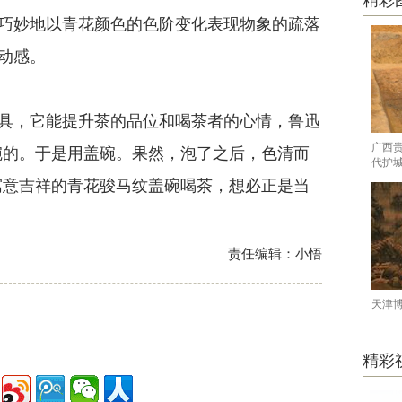
精彩
巧妙地以青花颜色的色阶变化表现物象的疏落
动感。
，它能提升茶的品位和喝茶者的心情，鲁迅
广西
碗的。于是用盖碗。果然，泡了之后，色清而
代护
寓意吉祥的青花骏马纹盖碗喝茶，想必正是当
责任编辑：小悟
天津
精彩