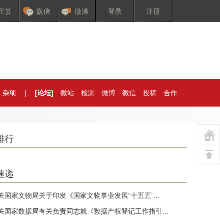
宝笈
微信
微博
登录
注册
杂项
|
[论坛]
微站
检测
微博
微信
投稿
合作
排行
速递
关国家文物局关于印发《国家文物事业发展“十五五”...
关国家数据局有关负责同志就《数据产权登记工作指引...