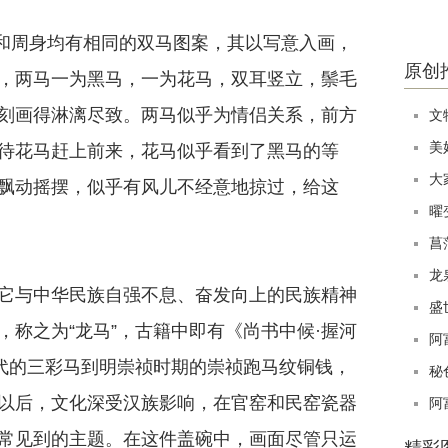
盖和周身均有相同的双马图案，其以写意入画，
原创
，两马一为黑马，一为花马，双耳竖立，鬃毛
刻画得淋漓尽致。两马似乎为情侣关系，前方
文
美
待花马赶上前来，花马似乎看到了黑马的等
大
飘动摇摆，似乎有风儿不经意地掠过，给这
曜
菖
龙
与中华民族自强不息、奋发向上的民族精神
盛
称之为“龙马”，古籍中即有《尚书中候·握河
阿
唐代的三彩马到明崇祯时期的崇祯跑马纹铜钱，
秘
以后，文化深受汉族影响，在官窑和民窑瓷器
阿
常见到的主题。在这件盖碗中，画面尽管只运