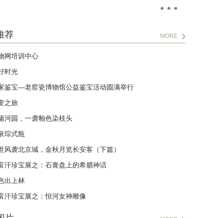
推荐
MORE
物网培训中心
好时光
家鉴宝—老窑瓷博物馆公益鉴宝活动圆满举行
变之旅
蒲河园，一袭釉色染枝头
泉琮式瓶
世风袭北京城，金秋月览长安客（下篇）
富汗珍宝展之：石膏盘上的希腊神话
色出上林
富汗珍宝展之：恒河女神雕像