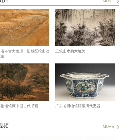
图片
MORE
贵港考古大发现：旧城区挖出汉
工笔山水的意境美
城壕
博物馆馆藏中国古代书画
广东省博物馆馆藏清代瓷器
视频
MORE