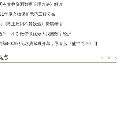
国有文物资源数据管理办法》解读
021年度文物保护示范工程公布
白《嘲王历阳不肯饮酒》诗稿考论
近平：不断做强做优做大我国数字经济
同禄80华诞纪念典藏展开幕，景泰蓝《盛世同路》引...
视点
MORE