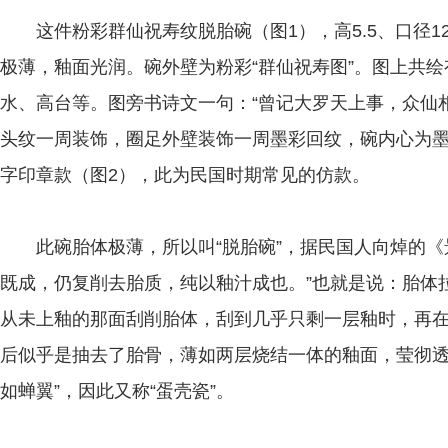
这件粉彩群仙祝寿纹脱胎碗（图1），高5.5、口径12.
极薄，釉面光润。碗外壁为粉彩“群仙祝寿图”。图上共绘
水、高台等。图旁书诗文一句：“曾记大罗天上事，众仙
头纹一周装饰，圈足外壁装饰一周墨彩回纹，碗内心为墨
字印章款（图2），此为民国时期常见的仿款。
此碗胎体极薄，所以叫“脱胎碗”，据民国人向焯的《
既成，仍复削去胎质，纯以釉汁成也。”也就是说：胎体
从未上釉的那面刮削胎体，刮到几乎只剩一层釉时，再
后似乎是抽去了胎骨，薄如两层烧结一体的釉面，莹彻透亮
如蝉翼”，因此又称“蛋壳瓷”。