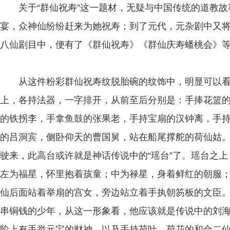
关于“群仙祝寿”这一题材，无疑与中国传统的道教故
宴，众神仙纷纷赶来为她祝寿；到了元代，元杂剧中又
八仙剧目中，便有了《群仙祝寿》《群仙庆寿蟠桃会》
从这件粉彩群仙祝寿纹脱胎碗的纹饰中，明显可以看
上，各持法器，一字排开，从前至后分别是：手捧花篮
的铁拐李，手拿鱼鼓的张果老，手持宝扇的汉钟离，手
的吕洞宾，侧卧仰天的曹国舅，站在船尾撑舵的荷仙姑
驶来，此高台或许就是神话传说中的“瑶台”了。瑶台之
左为福星，怀里抱着孩童；中为禄星，身着鲜红的朝服
仙后面站着举扇的宫女，旁边站立着手执朝笏板的文臣
串铜钱的少年，从这一形象看，他应该就是传说中的刘
阶上有手举元宝的财神，以及手持荷叶、荷花的和合二