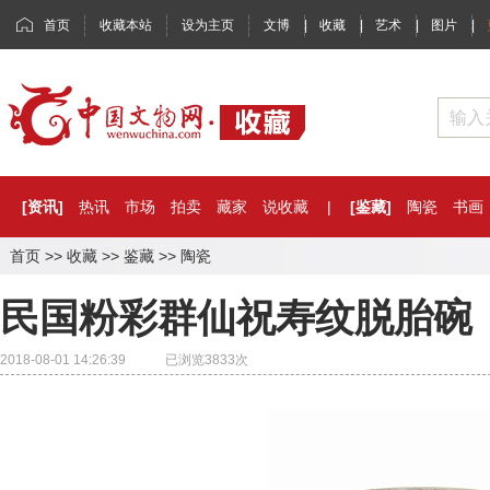
首页
收藏本站
设为主页
文博
|
收藏
|
艺术
|
图片
|
[资讯]
热讯
市场
拍卖
藏家
说收藏
|
[鉴藏]
陶瓷
书画
首页
>>
收藏
>>
鉴藏
>>
陶瓷
民国粉彩群仙祝寿纹脱胎碗
2018-08-01 14:26:39 已浏览
3833
次