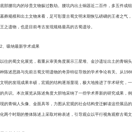
底部腰坑内的珍贵文物躲过数劫。腰坑内出土铜器近二百件，多五件成组
墓葬规模和出土文物来看，足可彰显古蜀文明末期恢弘磅礴的王者之气，
王之遗物，也是目前考古发现规格最高的古蜀遗珍。
2、吸纳最新学术成果
以往的蜀文化展览，着重从审美角度展示三星堆、金沙遗址出土的青铜头
种陈述思路与先前古蜀文明遗物的奇异特征导致的学术争论有关。从198
文明的发现成果丰硕，宏观的结构逐渐显现，极大地推进了学术研究，一
的共识。本次展览从陈述角度大胆地采纳了一些学术界新的研究成果，例
现的青铜人头像、金面具等，力图从宏观的社会结构变迁解读这些展品的
化两个时期的整体陈述上采取对称表述，引导观众以平行视角观察古蜀文