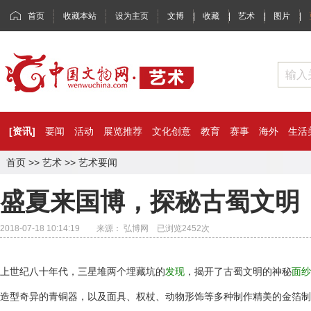
首页
收藏本站
设为主页
文博
|
收藏
|
艺术
|
图片
|
[资讯]
要闻
活动
展览推荐
文化创意
教育
赛事
海外
生活
首页
>>
艺术
>>
艺术要闻
盛夏来国博，探秘古蜀文明
2018-07-18 10:14:19 来源： 弘博网 已浏览
2452
次
上世纪八十年代，三星堆两个埋藏坑的
发现
，揭开了古蜀文明的神秘
面纱
造型奇异的青铜器，以及面具、权杖、动物形饰等多种制作精美的金箔制