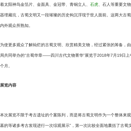
着太阳神鸟金箔片、金面具、金冠带、青铜立人、
石虎
、石人等重要文物
器埋藏坑，古蜀文明又一段璀璨的历史钩沉浮现于世人面前。这两大古蜀
内外观众所熟知。
为使更多观众了解灿烂的古蜀文明、欣赏精美文物，经过紧张的筹备，由
局共同举办的“古蜀华章——四川古代文物菁华”展览于2018年7月19日
个月。
展览内容
本次展览不限于考古遗址的个案陈列，而是将古蜀文明作为一个整体来观
墓的等诸多考古发现进行一次综观展示”，第一次比较全面地囊括了古蜀文