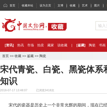
首页
收藏本站
设为主页
文博
|
收藏
|
艺术
|
图片
|
[资讯]
热讯
市场
拍卖
藏家
说收藏
|
[鉴藏]
陶瓷
书画
首页
>>
收藏
>>
鉴藏
>>
陶瓷
宋代青瓷、白瓷、黑瓷体系
知识
2018-07-17 13:48:07 已浏览
3418
次
宋代的瓷器是历史上一个非常光辉的期间，现在已经发