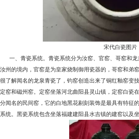
宋代白瓷图片
一、青瓷系统。青瓷系统分为汝窑、官窑、哥窑和龙
汝州的境内，官窑是为皇家烧制御用瓷器的，哥窑和弟
很了解闻名的龙泉青瓷了，钧窑创造出来了铜红釉窑变技
定窑和磁州窑。定窑坐落河北曲阳县灵山镇，定窑白瓷
分闻名的民间窑，它的白地黑花剔刻装饰是最具有特征的
系统。黑瓷系统包含坐落福建建阳县水吉镇的建窑以及