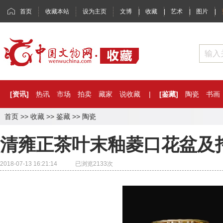
首页
收藏本站
设为主页
文博
|
收藏
|
艺术
|
图片
|
[资讯]
热讯
市场
拍卖
藏家
说收藏
|
[鉴藏]
陶瓷
书画
首页
>>
收藏
>>
鉴藏
>>
陶瓷
清雍正茶叶末釉菱口花盆及
2018-07-13 16:21:14 已浏览
2133
次