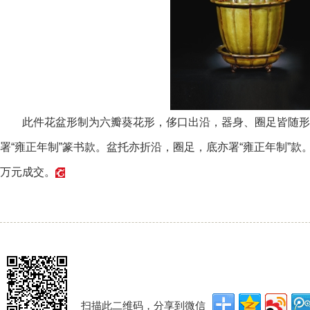
此件花盆形制为六瓣葵花形，侈口出沿，器身、圈足皆随形
署“雍正年制”篆书款。盆托亦折沿，圈足，底亦署“雍正年制”款
万元成交。
扫描此二维码，分享到微信