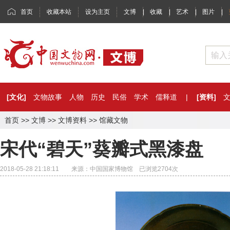
首页
收藏本站
设为主页
文博
|
收藏
|
艺术
|
图片
|
[文化]
文物故事
人物
历史
民俗
学术
儒释道
|
[资料]
首页
>>
文博
>>
文博资料
>>
馆藏文物
宋代“碧天”葵瓣式黑漆盘
2018-05-28 21:18:11 来源：中国国家博物馆 已浏览
2704
次