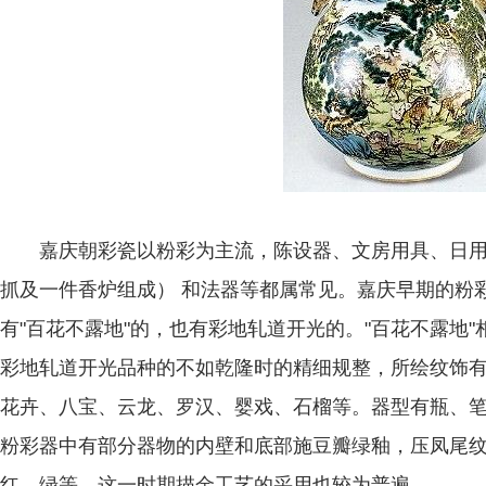
嘉庆朝彩瓷以粉彩为主流，陈设器、文房用具、日用
抓及一件香炉组成） 和法器等都属常见。嘉庆早期的粉
有"百花不露地"的，也有彩地轧道开光的。"百花不露地"
彩地轧道开光品种的不如乾隆时的精细规整，所绘纹饰
花卉、八宝、云龙、罗汉、婴戏、石榴等。器型有瓶、
粉彩器中有部分器物的内壁和底部施豆瓣绿釉，压凤尾
红、绿等。这一时期描金工艺的采用也较为普遍。