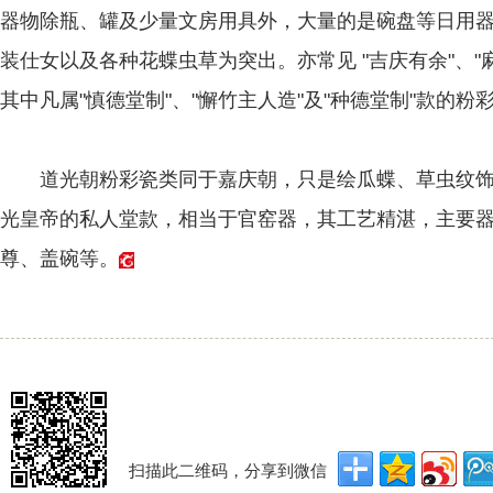
器物除瓶、罐及少量文房用具外，大量的是碗盘等日用
装仕女以及各种花蝶虫草为突出。亦常见 "吉庆有余"、"
其中凡属"慎德堂制"、"懈竹主人造"及"种德堂制"款的
道光朝粉彩瓷类同于嘉庆朝，只是绘瓜蝶、草虫纹饰的
光皇帝的私人堂款，相当于官窑器，其工艺精湛，主要
尊、盖碗等。
扫描此二维码，分享到微信