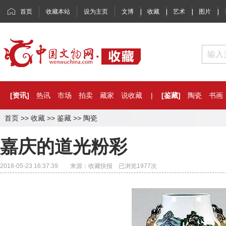
首页
收藏本站
设为主页
文博
|
收藏
|
艺术
|
图片
|
[资讯]
热讯
市场
拍卖
藏家
说收藏
|
[鉴藏]
陶瓷
书画
首页
>>
收藏
>>
鉴藏
>>
陶瓷
嘉庆的道光粉彩
2018-05-23 16:37:39 来源：收藏快报 已浏览
1977
次