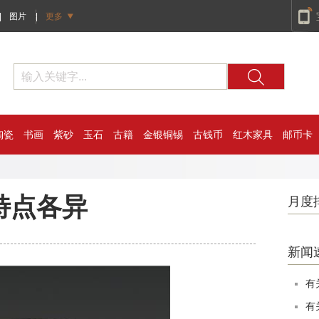
|
图片
|
更多
陶瓷
书画
紫砂
玉石
古籍
金银铜锡
古钱币
红木家具
邮币卡
特点各异
月度
新闻
有
有