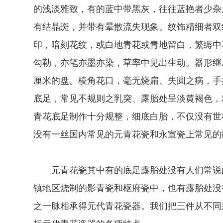
的浅淡雅致，有的蓝中带黑灰，往往蓝艳者少杂
有结晶斑，并带有晕散流失现象。纹饰精细者双
印，暗刻花纹，或白地青花或青地留白，繁缛中
勾勒，亦笔亦墨亦染，草率中见出生动。器形继
厘米的盘。棱角花口，毫无烧扁、失圆之病，手
底足，常见不规则之乳突、露胎处呈淡黄褐色，
青花底足制作十分规整，细底白胎，不仅没有世称
没有一丝国内常见的元青花瓷和永宣瓷上常见的
元青花瓷其中有的底足露胎处没有人们常说的"
镇地区烧制的影青瓷和枢府瓷中，也有露胎处没
之一脉相承得元代青花瓷器。我们把三件从不同