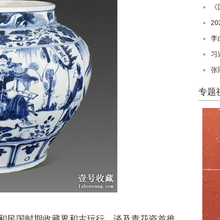
《
2
李
习
张
专题
民国时期收藏界和古玩行，谈及青花瓷首推