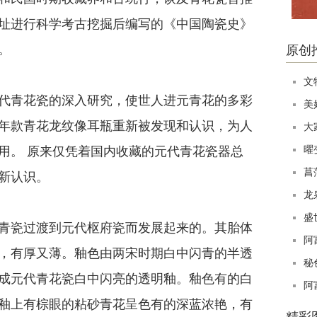
址进行科学考古挖掘后编写的《中国陶瓷史》
。
原创
文
青花瓷的深入研究，使世人进元青花的多彩
美
年款青花龙纹像耳瓶重新被发现和认识，为人
大
曜
用。 原来仅凭着国内收藏的元代青花瓷器总
菖
新认识。
龙
盛
瓷过渡到元代枢府瓷而发展起来的。其胎体
阿
，有厚又薄。釉色由两宋时期白中闪青的半透
秘
成元代青花瓷白中闪亮的透明釉。釉色有的白
阿
釉上有棕眼的粘砂青花呈色有的深蓝浓艳，有