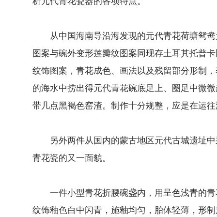
析元代青花瓷器的各项特点。
从中国海南导沿海发现的元代青花荷塘鸳鸯大
图案与碗外变形莲瓣纹图案同现存土耳其托普卡
纹饰图案，青花成色、画法以及残留部分形制，
的海水中捞出得元代青花碗底足上、圈足中微微起
带几点黑褐色窑渣。制作十分规整，应是在运往
另外两件从国内的蒙古地区元代古城遗址中采
青花瓷的又一面貌。
一件小型青花折腰碗盏内，用呈色浅青的青花
纹饰釉色白中闪青，施釉均匀，胎体轻薄，形制