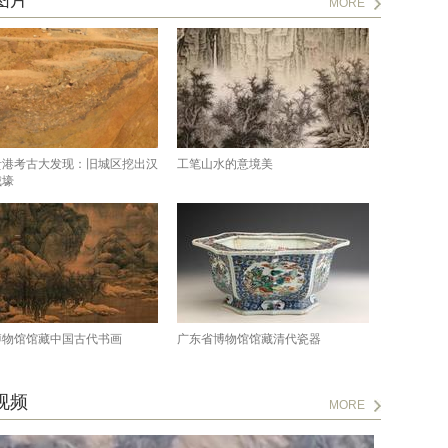
图片
MORE
贵港考古大发现：旧城区挖出汉
工笔山水的意境美
城壕
博物馆馆藏中国古代书画
广东省博物馆馆藏清代瓷器
视频
MORE