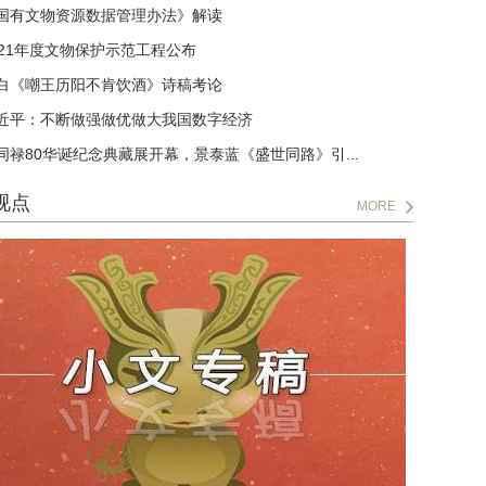
国有文物资源数据管理办法》解读
021年度文物保护示范工程公布
白《嘲王历阳不肯饮酒》诗稿考论
近平：不断做强做优做大我国数字经济
同禄80华诞纪念典藏展开幕，景泰蓝《盛世同路》引...
视点
MORE