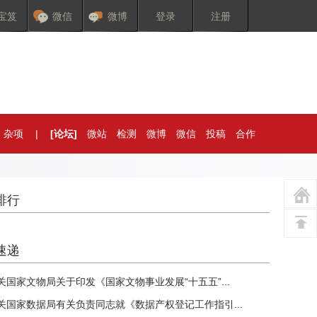
宝笈
微信
微博
登录
注册
杂项
|
[论坛]
微站
检测
微博
微信
投稿
合作
排行
速递
关国家文物局关于印发《国家文物事业发展“十五五”...
关国家数据局有关负责同志就《数据产权登记工作指引...