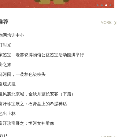
推荐
MORE
物网培训中心
好时光
家鉴宝—老窑瓷博物馆公益鉴宝活动圆满举行
变之旅
蒲河园，一袭釉色染枝头
泉琮式瓶
世风袭北京城，金秋月览长安客（下篇）
富汗珍宝展之：石膏盘上的希腊神话
色出上林
富汗珍宝展之：恒河女神雕像