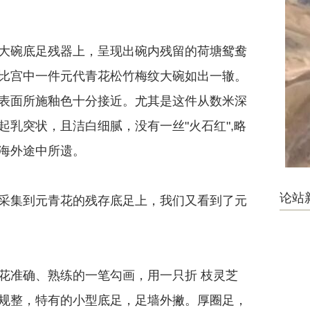
碗底足残器上，呈现出碗内残留的荷塘鸳鸯
比宫中一件元代青花松竹梅纹大碗如出一辙。
表面所施釉色十分接近。尤其是这件从数米深
乳突状，且洁白细腻，没有一丝"火石红",略
海外途中所遗。
论站
集到元青花的残存底足上，我们又看到了元
准确、熟练的一笔勾画，用一只折 枝灵芝
规整，特有的小型底足，足墙外撇。厚圈足，