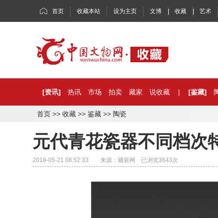
首页
收藏本站
设为主页
文博
|
收藏
|
艺术
[资讯]
热讯
市场
拍卖
藏家
说收藏
|
[鉴藏]
首页
>>
收藏
>>
鉴藏
>>
陶瓷
元代青花瓷器不同档次
2018-05-21 08:52:33 来源：藏瓷网 已浏览
3643
次