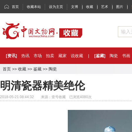
首页
收藏本站
设为主页
文博
|
收藏
|
艺术
|
图片
|
[资讯]
热讯
市场
拍卖
藏家
说收藏
|
[鉴藏]
陶瓷
书画
首页
>>
收藏
>>
鉴藏
>>
陶瓷
明清瓷器精美绝伦
2018-05-21 08:44:32 来源：壹号收藏 已浏览
4080
次