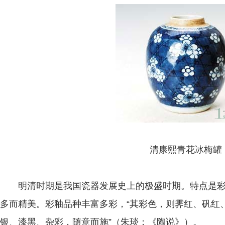
清康熙青花冰梅罐
明清时期是我国瓷器发展史上的极盛时期。特点是彩
多而精美。彩釉品种丰富多彩，“其彩色，则霁红、矾红
银、漆黑、杂彩，随意而施”（朱琰：《陶说》）。