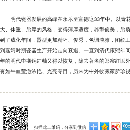
明代瓷器发展的高峰在永乐至宣德这33年中。以青花
大、体重、胎厚的风格，变得薄厚适度，器型俊美，胎
到了成化年间，器型更加精巧、俊秀，色调淡雅，图纹
到嘉靖时期瓷器生产开始走向衰退。一直到清代康熙年间
年的明代中期铜红釉又得以恢复，除去著名的郎窑红以
有如牛血莹澈浓艳、光亮夺目，历来为中外收藏家所珍
扫描此二维码，分享到微信