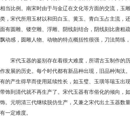
相当比例。南宋时由于与金辽在文化等方面的交流，玉
类，宋代所用玉材以和田白玉、黄玉、青白玉占主流，
面有圆雕、镂空雕、浮雕、阴线刻结合，阴线刻比唐粗
飘动感，圆雕人物、动物的特点概括性很强，刀法简练
宋代玉器的鉴别存在着很大难度，所谓古玉制作的历
作发展的历史。每个时代都有新品种出现，旧品种淘汰
有的产生得早而使用延续性长，如玉璧、玉璜等瑞玉出
带饰到清代就不再生产了。宋代玉器有市俗化的倾向，
饰。元明清三代继续脱仿生产，又兼之宋代出土玉器数
有一定难度。