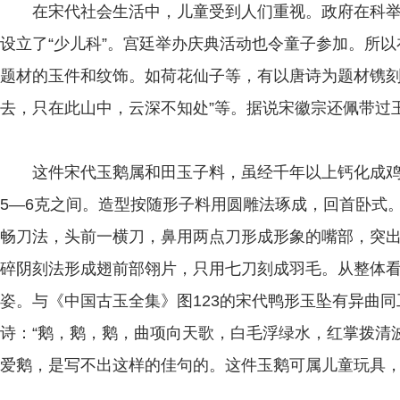
在宋代社会生活中，儿童受到人们重视。政府在科举制
设立了“少儿科”。宫廷举办庆典活动也令童子参加。所
题材的玉件和纹饰。如荷花仙子等，有以唐诗为题材镌刻
去，只在此山中，云深不知处”等。据说宋徽宗还佩带过
这件宋代玉鹅属和田玉子料，虽经千年以上钙化成鸡
5—6克之间。造型按随形子料用圆雕法琢成，回首卧式。长
畅刀法，头前一横刀，鼻用两点刀形成形象的嘴部，突
碎阴刻法形成翅前部翎片，只用七刀刻成羽毛。从整体
姿。与《中国古玉全集》图123的宋代鸭形玉坠有异曲
诗：“鹅，鹅，鹅，曲项向天歌，白毛浮绿水，红掌拨清
爱鹅，是写不出这样的佳句的。这件玉鹅可属儿童玩具