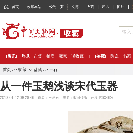
首页
收藏本站
设为主页
文博
|
收藏
|
艺术
|
图片
|
[资讯]
热讯
市场
拍卖
藏家
说收藏
|
[鉴藏]
陶瓷
书画
首页
>>
收藏
>>
鉴藏
>>
玉石
从一件玉鹅浅谈宋代玉器
2018-01-12 09:20:46 作者：王念石 来源：收藏快报 已浏览
6346
次