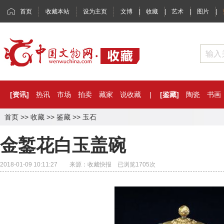
首页
收藏本站
设为主页
文博
|
收藏
|
艺术
|
图片
|
[资讯]
热讯
市场
拍卖
藏家
说收藏
|
[鉴藏]
陶瓷
书画
首页
>>
收藏
>>
鉴藏
>>
玉石
金錾花白玉盖碗
2018-01-09 10:11:27 来源：收藏快报 已浏览
1705
次