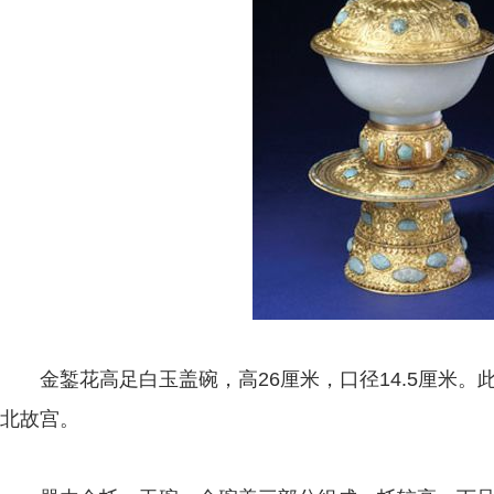
金錾花高足白玉盖碗，高26厘米，口径14.5厘米。
北故宫。