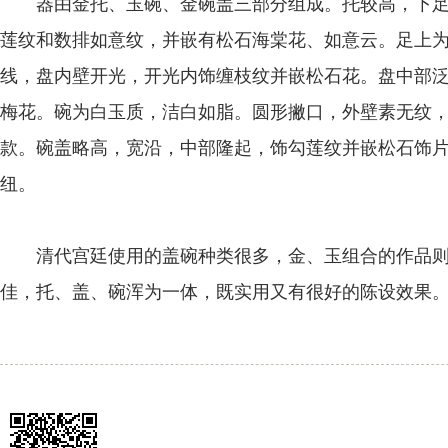
器由金托、玉碗、金碗盖三部分组成。托较高，下足
莲纹和数排如意纹，并嵌有松石海棠花、如意云。足上
线，盘内壁开光，开光内饰缠枝纹并嵌松石花。盘中部
梅花。碗为白玉质，洁白如脂。圆形撇口，外壁素无纹，
款。碗盖略高，宽沿，中部隆起，饰勾莲纹并嵌松石饰
纽。
清代宫廷使用的盖碗种类很多，金、玉组合的作品则
佳，托、盖、碗浑为一体，既实用又有很好的陈设效果