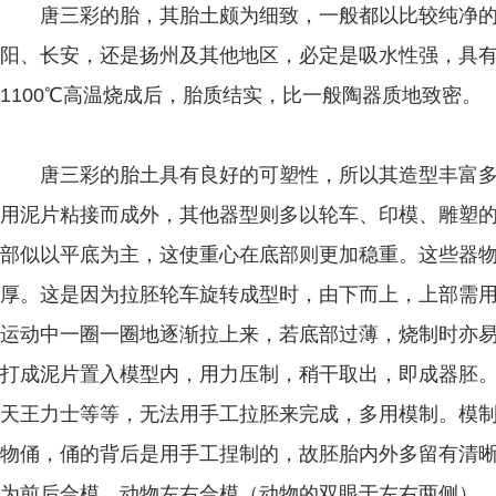
唐三彩的胎，其胎土颇为细致，一般都以比较纯净的
阳、长安，还是扬州及其他地区，必定是吸水性强，具
1100℃高温烧成后，胎质结实，比一般陶器质地致密。
唐三彩的胎土具有良好的可塑性，所以其造型丰富多
用泥片粘接而成外，其他器型则多以轮车、印模、雕塑
部似以平底为主，这使重心在底部则更加稳重。这些器
厚。这是因为拉胚轮车旋转成型时，由下而上，上部需
运动中一圈一圈地逐渐拉上来，若底部过薄，烧制时亦
打成泥片置入模型内，用力压制，稍干取出，即成器胚。
天王力士等等，无法用手工拉胚来完成，多用模制。模
物俑，俑的背后是用手工捏制的，故胚胎内外多留有清
为前后合模，动物左右合模（动物的双眼于左右两侧）