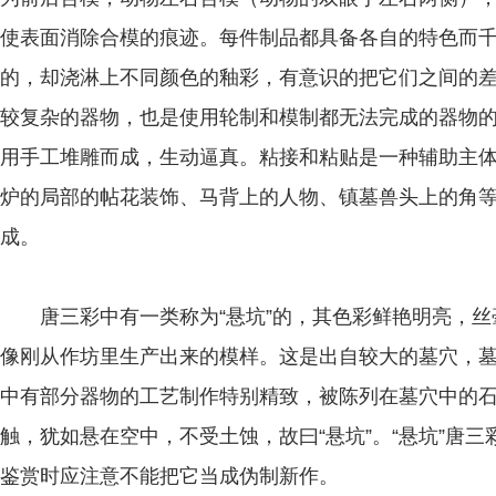
使表面消除合模的痕迹。每件制品都具备各自的特色而
的，却浇淋上不同颜色的釉彩，有意识的把它们之间的
较复杂的器物，也是使用轮制和模制都无法完成的器物
用手工堆雕而成，生动逼真。粘接和粘贴是一种辅助主
炉的局部的帖花装饰、马背上的人物、镇墓兽头上的角
成。
唐三彩中有一类称为“悬坑”的，其色彩鲜艳明亮，丝
像刚从作坊里生产出来的模样。这是出自较大的墓穴，
中有部分器物的工艺制作特别精致，被陈列在墓穴中的
触，犹如悬在空中，不受土蚀，故曰“悬坑”。“悬坑”唐
鉴赏时应注意不能把它当成伪制新作。