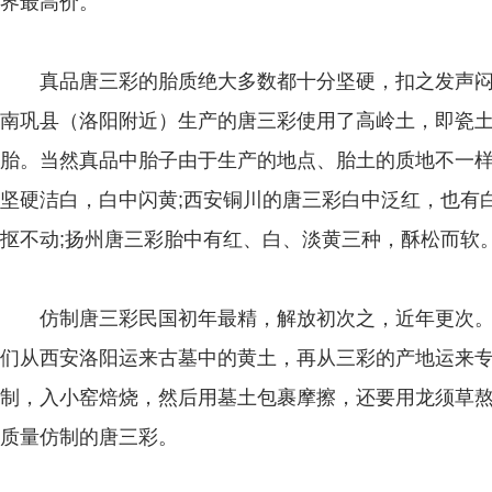
界最高价。
真品唐三彩的胎质绝大多数都十分坚硬，扣之发声闷
南巩县（洛阳附近）生产的唐三彩使用了高岭土，即瓷
胎。当然真品中胎子由于生产的地点、胎土的质地不一
坚硬洁白，白中闪黄;西安铜川的唐三彩白中泛红，也有
抠不动;扬州唐三彩胎中有红、白、淡黄三种，酥松而软
仿制唐三彩民国初年最精，解放初次之，近年更次。
们从西安洛阳运来古墓中的黄土，再从三彩的产地运来
制，入小窑焙烧，然后用墓土包裹摩擦，还要用龙须草
质量仿制的唐三彩。