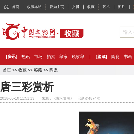
首页
收藏本站
设为主页
文博
|
收藏
|
艺术
|
图片
|
[资讯]
热讯
市场
拍卖
藏家
说收藏
|
[鉴藏]
陶瓷
书画
首页
>>
收藏
>>
鉴藏
>>
陶瓷
唐三彩赏析
2018-05-10 11:51:13 来源：《古玩集珍》 已浏览
4874
次