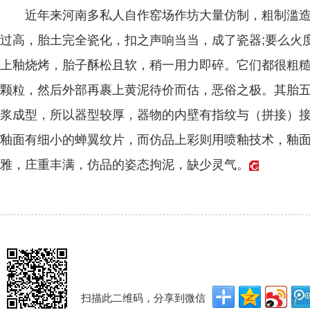
近年来河南多私人自作窑场作坊大量仿制，粗制滥造
过高，胎土完全瓷化，扣之声响当当，成了瓷器;要么火
上釉烧烤，胎子酥松且软，稍一用力即碎。它们都很粗
颗粒，然后外部再裹上黄泥待价而估，恶俗之极。其胎
浆成型，所以器型较厚，器物的内壁有指纹与（拼接）
釉面有细小的蝉翼纹片，而仿品上彩则用喷釉技术，釉
雅，庄重丰满，仿品的姿态拘泥，缺少灵气。
扫描此二维码，分享到微信