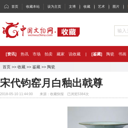
首页
收藏本站
设为主页
文博
|
收藏
|
艺术
|
图片
|
[资讯]
热讯
市场
拍卖
藏家
说收藏
|
[鉴藏]
陶瓷
书画
首页
>>
收藏
>>
鉴藏
>>
陶瓷
宋代钧窑月白釉出戟尊
2018-05-10 11:44:00 来源：收藏快报 已浏览
5384
次