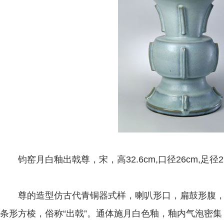
钧窑月白釉出戟尊，宋，高32.6cm,口径26cm,足径21
尊的造型仿古代青铜器式样，喇叭形口，扁鼓形腹，
条形方棱，俗称“出戟”。通体施月白色釉，釉内气泡密