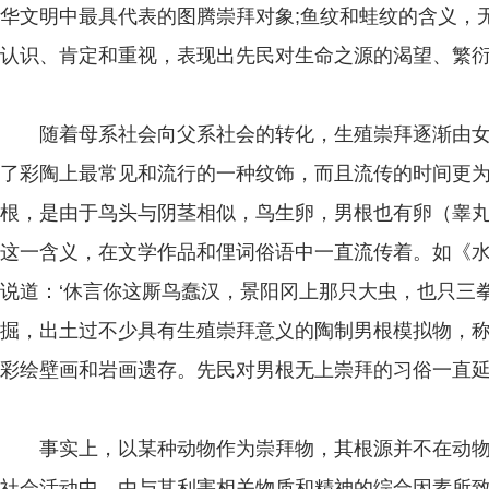
华文明中最具代表的图腾崇拜对象;鱼纹和蛙纹的含义，
认识、肯定和重视，表现出先民对生命之源的渴望、繁
随着母系社会向父系社会的转化，生殖崇拜逐渐由女
了彩陶上最常见和流行的一种纹饰，而且流传的时间更
根，是由于鸟头与阴茎相似，鸟生卵，男根也有卵（睾丸
这一含义，在文学作品和俚词俗语中一直流传着。如《水
说道：‘休言你这厮鸟蠢汉，景阳冈上那只大虫，也只三拳
掘，出土过不少具有生殖崇拜意义的陶制男根模拟物，
彩绘壁画和岩画遗存。先民对男根无上崇拜的习俗一直
事实上，以某种动物作为崇拜物，其根源并不在动物
社会活动中，由与其利害相关物质和精神的综合因素所