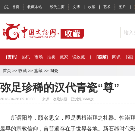
首页
收藏本站
设为主页
文博
|
收藏
|
艺术
|
图片
|
[资讯]
热讯
市场
拍卖
藏家
说收藏
|
[鉴藏]
陶瓷
书画
首页
>>
收藏
>>
鉴藏
>>
陶瓷
弥足珍稀的汉代青瓷“尊”
2018-04-28 09:10:30 来源：收藏快报 已浏览
3660
次
所谓阳尊，顾名思义，即是男根崇拜之礼器。性崇拜
最早的宗教信仰，曾普遍存在于世界各地。新石器时代