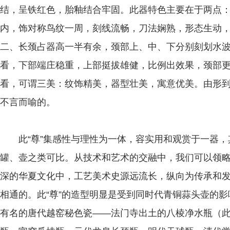
结，呈铁红色，胎釉结合牢固。此器特色主要在于两点
内，饰对称鸟纹一周，刻线流畅，刀法娴熟，形态生动，
二、长颈占器高一半有余，颈部上、中、下分别刻划水
看，下部端庄稳重，上部挺拔雄健，比例出效果，颈部
看，可谓三美：纹饰精美，器型壮美，寓意优美。由形
不言而喻的。
此“尊”集感性与理性为一体，容实用和观赏于一器，
罐、壶之类可比。从技术和艺术的交融中，我们可以领
深的华夏文化中，工艺美术史源远流长，纵向为传承和
相通的。此“尊”的造型明显是受到同时代青铜蒜头壶的
有名的唐代越窑秘色瓷——法门寺出土的八棱净水瓶（