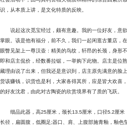
识，从本质上讲，是文化特质的反映。
说起这次觅宝经过，颇有意趣。我的一位好友，意欲
掌眼。该是他有福分，前不久，我们一起闲逛古董店，
眼瞥见架上一尊汉壶：精美的鸟纹，轩昂的长颈，身形
即和店主侃价，经数番拉锯，一举购下此物。店主是位
藏理由说了出来，但我还是意识到，店主原先满意的脸
货该赚钱，识货也是利，大家各得其所，应是皆大欢喜
的好友沈君，由此对古陶瓷的欣赏境界有了质的飞跃。
细品此器，高25厘米，颈长13.5厘米，口径5.2厘米，
长径，扁圆腹，低圈足;器口、肩、上腹部施青釉，釉色