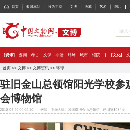
首页
收藏本站
设为主页
文博
|
收藏
|
艺术
|
图片
|
[资讯]
要闻
考古
文保
非遗
环球
城市
馆院
|
[文化]
首页
>>
文博
>>
文博资讯
>>
环球
驻旧金山总领馆阳光学校参
会博物馆
2018-04-20 09:05:10 来源：中华人民共和国驻旧金山总领馆 已浏览
1634
次