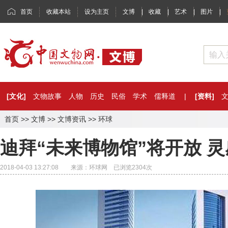
首页
收藏本站
设为主页
文博
|
收藏
|
艺术
|
图片
|
[文化]
文物故事
人物
历史
民俗
学术
儒释道
|
[资料]
首页
>>
文博
>>
文博资讯
>>
环球
迪拜“未来博物馆”将开放 
2018-04-03 13:27:08 来源：环球网 已浏览
2304
次