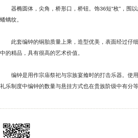
器椭圆体，尖角，桥形口，桥钮。饰36短“枚”，围以綯
蟠螭纹。
此套编钟的铜胎质量上乘，造型优美，表面经过仔细
中的精品，具有很高的艺术价值。
编钟是用作宗庙祭祀与宗族宴飨时的打击乐器。使用
礼乐制度中编钟的数量与悬挂方式也在贵族阶级中有分