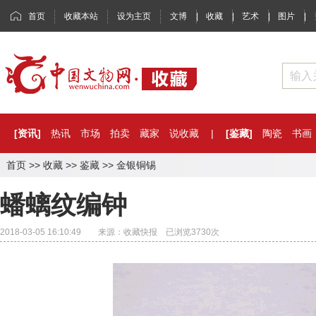
首页
收藏本站
设为主页
文博
|
收藏
|
艺术
|
图片
|
[资讯]
热讯
市场
拍卖
藏家
说收藏
|
[鉴藏]
陶瓷
书画
首页
>>
收藏
>>
鉴藏
>>
金银铜锡
蟠螭纹编钟
2018-03-05 16:10:49 来源：收藏快报 已浏览
3730
次