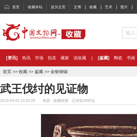
首页
收藏本站
设为主页
文博
|
收藏
|
艺术
|
图片
|
[资讯]
热讯
市场
拍卖
藏家
说收藏
|
[鉴藏]
陶瓷
书画
首页
>>
收藏
>>
鉴藏
>>
金银铜锡
武王伐纣的见证物
2018-03-05 15:50:26 来源：收藏快报 已浏览
2995
次