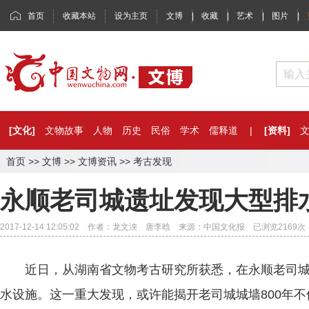
首页
收藏本站
设为主页
文博
|
收藏
|
艺术
|
图片
|
[文化]
文物故事
人物
历史
民俗
学术
儒释道
|
[资料]
首页
>>
文博
>>
文博资讯
>>
考古发现
永顺老司城遗址发现大型排
2017-12-14 12:05:02 作者：龙文泱 唐李晗 来源：中国文化报 已浏览
2169
次
近日，从湖南省文物考古研究所获悉，在永顺老司城
水设施。这一重大发现，或许能揭开老司城城墙800年不