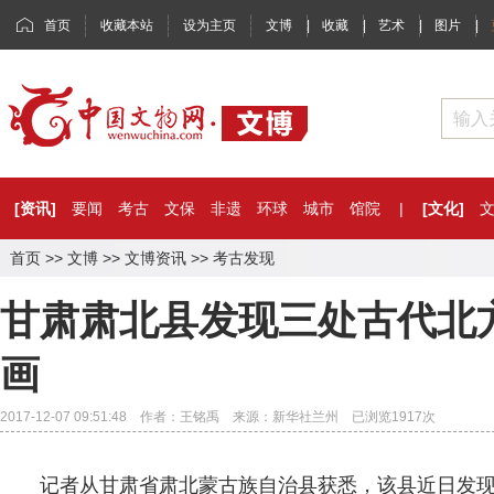
首页
收藏本站
设为主页
文博
|
收藏
|
艺术
|
图片
|
[资讯]
要闻
考古
文保
非遗
环球
城市
馆院
|
[文化]
首页
>>
文博
>>
文博资讯
>>
考古发现
甘肃肃北县发现三处古代北
画
2017-12-07 09:51:48 作者：王铭禹 来源：新华社兰州 已浏览
1917
次
记者从甘肃省肃北蒙古族自治县获悉，该县近日发现