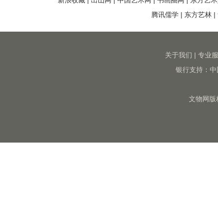
新浪收藏
|
出山网
|
中国艺术网
|
书画圈网
|
东方艺术
腾讯儒学
|
东方艺林
|
关于我们
|
专业
银行支持：中
文物网版权所